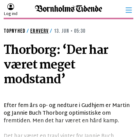
Log ind
TOPNYHED
/
ERHVERV
/
13. JUN • 05:30
Thorborg: ‘Der har
været meget
modstand’
Efter fem års op- og nedture i Gudhjem er Martin
og Jannie Buch Thorborg optimistiske om
fremtiden. Men det har været en hård kamp.
Det har været en travl vinter for Jannie Buch