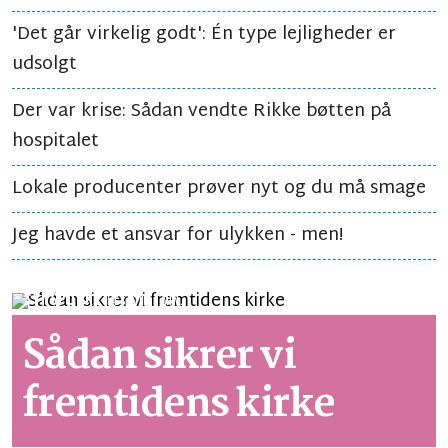
'Det går virkelig godt': Én type lejligheder er
udsolgt
Der var krise: Sådan vendte Rikke bøtten på
hospitalet
Lokale producenter prøver nyt og du må smage
Jeg havde et ansvar for ulykken - men!
SYNSPUNKT
LÆSETID 3 MIN.
Sådan sikrer vi
fremtidens kirke