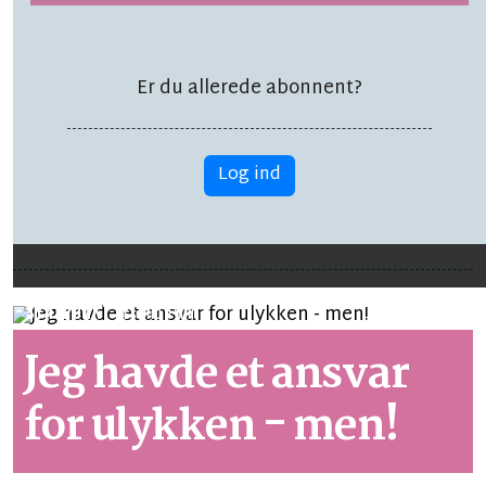
EKSKLUSIV
LÆSETID 19 MIN.
Han cyklede i stor bue
Er du allerede abonnent?
uden om rivalen – og
blev øens bedste
Log ind
SYNSPUNKT
LÆSETID 1 MIN.
Jeg havde et ansvar
for ulykken - men!