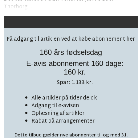
Thorborg. ...
Få adgang til artiklen ved at købe abonnement her
160 års fødselsdag
E-avis abonnement 160 dage:
Følg debatten på facebook!
160 kr.
Spar: 1.133 kr.
Alle artikler på tidende.dk
Adgang til e-avisen
Oplæsning af artikler
LÆSETID 4 MIN.
Det handler om øl – og
Rabat på arrangementer
Dette tilbud gælder nye abonnenter til og med 31.