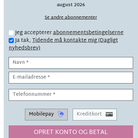
der er en voldsom en
august 2026
på vej
Se andre abonnementer
Jeg accepterer
abonnementsbetingelserne
Ja tak,
Tidende må kontakte mig (Dagligt
nyhedsbrev)
TOPNYHED
LÆSETID 6 MIN.
Overvældende start: 'Vi er
nærmest blevet båret'
Mobilepay
Kreditkort
OPRET KONTO OG BETAL