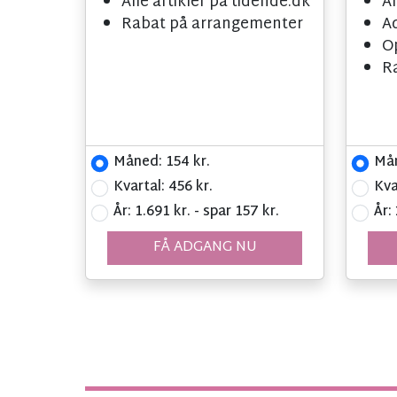
Alle artikler på tidende.dk
Al
Rabat på arrangementer
Ad
Op
R
Måned: 154 kr.
Mån
Kvartal: 456 kr.
Kva
År: 1.691 kr. - spar 157 kr.
År:
FÅ ADGANG NU