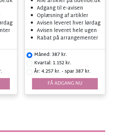
nde.dk
Alle artikler på tidende.dk
Adgang til e-avisen
r
Oplæsning af artikler
lørdag
Avisen leveret hver lørdag
nter
Avisen leveret hele ugen
Rabat på arrangementer
Måned: 387 kr.
Kvartal: 1.152 kr.
.
År: 4.257 kr. - spar 387 kr.
FÅ ADGANG NU