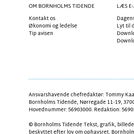
OM BORNHOLMS TIDENDE
LÆS E-
Kontakt os
Dagens
Økonomi og ledelse
Lyt ti
Tip avisen
Downlo
Downlo
Ansvarshavende chefredaktør: Tommy Kaa
Bornholms Tidende, Nørregade 11-19, 370
Hovednummer: 56903000. Redaktion: 56903
© Bornholms Tidende Tekst, grafik, billeder
beskyttet efter lov om ophavsret. Bornholms