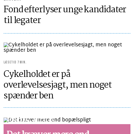
Fond efterlyser unge kandidater
til legater
LÆSETID 7 MIN.
Cykelholdet er på
overlevelsesjagt, men noget
spænder ben
SYNSPUNKT
LÆSETID 2 MIN.