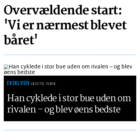
Overvældende start:
'Vi er nærmest blevet
båret'
EKSKLUSIV
LÆSETID 19 MIN.
Han cyklede i stor bue uden om
rivalen – og blev øens bedste