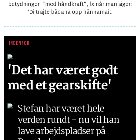
betydningen “med håndkraft”, fx når man siger:
‘Di trajte bådana opp hånnamait.
INDENFOR
'Det har været godt
med et gearskifte'
Stefan har været hele
verden rundt – nu vil han
lave arbejdspladser på