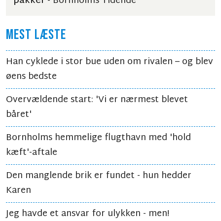
pakker
- Bornholms Tidende
MEST LÆSTE
Han cyklede i stor bue uden om rivalen – og blev
øens bedste
Overvældende start: 'Vi er nærmest blevet
båret'
Bornholms hemmelige flugthavn med 'hold
kæft'-aftale
Den manglende brik er fundet - hun hedder
Karen
Jeg havde et ansvar for ulykken - men!