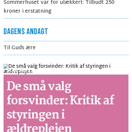
Sommerhuset var for ulækkert: Tilbudt 250
kroner i erstatning
DAGENS ANDAGT
Til Guds ære
SYNSPUNKT
LÆSETID 4 MIN.
De små valg
forsvinder: Kritik af
styringen i
ældreplejen