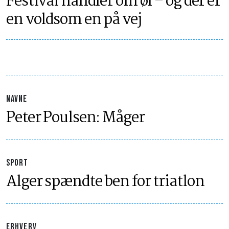
Festival handler om øl – og der er
en voldsom en på vej
NAVNE
Peter Poulsen: Måger
SPORT
Alger spændte ben for triatlon
ERHVERV