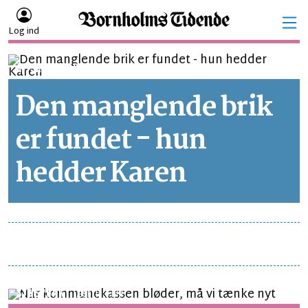
Log ind
AVISKOKKENS MADNYT
LÆSETID 11 MIN.
Den manglende brik
er fundet - hun
hedder Karen
SYNSPUNKT
LÆSETID 3 MIN.