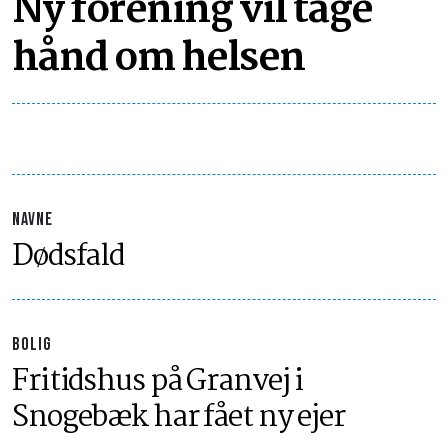
Ny forening vil tage
hånd om helsen
NAVNE
Dødsfald
BOLIG
Fritidshus på Granvej i
Snogebæk har fået ny ejer