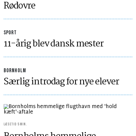
Rødovre
SPORT
11-årig blev dansk mester
BORNHOLM
Særlig introdag for nye elever
LÆSETID 5 MIN.