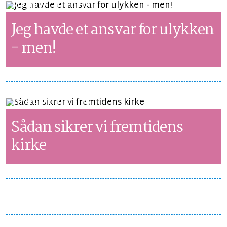
SYNSPUNKT
LÆSETID 1 MIN.
Jeg havde et ansvar for ulykken
- men!
SYNSPUNKT
LÆSETID 3 MIN.
Sådan sikrer vi fremtidens
kirke