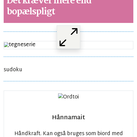
Det kræver mere end
bopælspligt
sudoku
Hånnamait
Håndkraft. Kan også bruges som biord med