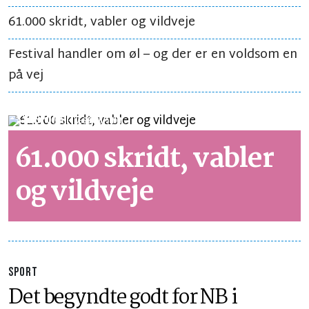
61.000 skridt, vabler og vildveje
Festival handler om øl – og der er en voldsom en
på vej
SYNSPUNKT
LÆSETID 5 MIN.
61.000 skridt, vabler
og vildveje
SPORT
Det begyndte godt for NB i