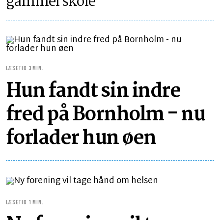
gammel skole
LÆSETID 3 MIN.
Hun fandt sin indre
fred på Bornholm - nu
forlader hun øen
LÆSETID 1 MIN.