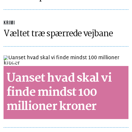
KRIMI
Væltet træ spærrede vejbane
SYNSPUNKT
LÆSETID 2 MIN.
Uanset hvad skal vi
finde mindst 100
millioner kroner