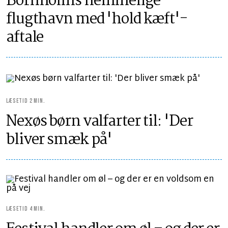
Bornholms hemmelige
flugthavn med 'hold kæft'-
aftale
LÆSETID 2 MIN.
Nexøs børn valfarter til: 'Der
bliver smæk på'
LÆSETID 4 MIN.