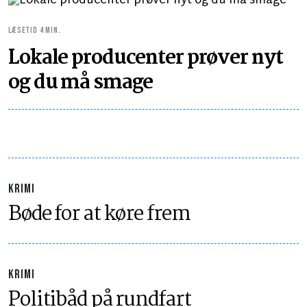
LÆSETID 4 MIN.
Lokale producenter prøver nyt
og du må smage
KRIMI
Bøde for at køre frem
KRIMI
Politibåd på rundfart