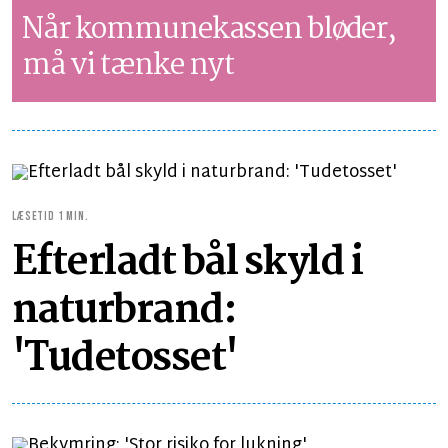
Når kommunekassen bløder,
må vi tænke nyt
LÆSETID 1 MIN.
Efterladt bål skyld i
naturbrand:
'Tudetosset'