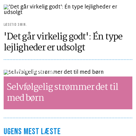
LÆSETID 3 MIN.
'Det går virkelig godt': Én type
lejligheder er udsolgt
SYNSPUNKT
LÆSETID 1 MIN.
Selvfølgelig strømmer det til
med børn
UGENS MEST LÆSTE