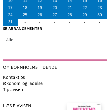
10
11
12
13
14
15
16
17
18
19
20
21
22
23
24
25
26
27
28
29
30
31
-
-
-
-
-
-
SE ARRANGEMENTER
OM BORNHOLMS TIDENDE
Kontakt os
Økonomi og ledelse
Tip avisen
LÆS E-AVISEN