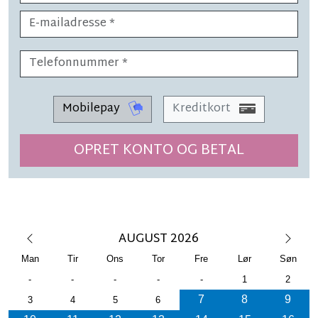
Mobilepay
Kreditkort
OPRET KONTO OG BETAL
AUGUST 2026
Man
Tir
Ons
Tor
Fre
Lør
Søn
-
-
-
-
-
1
2
7
8
9
3
4
5
6