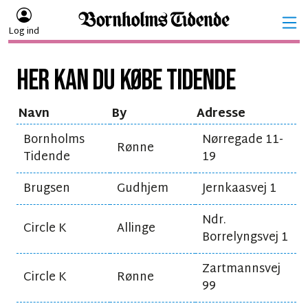
Log ind
HER KAN DU KØBE TIDENDE
Navn
By
Adresse
Bornholms
Nørregade 11-
Rønne
Tidende
19
Brugsen
Gudhjem
Jernkaasvej 1
Ndr.
Circle K
Allinge
Borrelyngsvej 1
Zartmannsvej
Circle K
Rønne
99