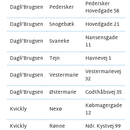
Pedersker
Dagli'Brugsen
Pedersker
Hovedgade 58
Dagli'Brugsen
Snogebæk
Hovedgade 21
Nansensgade
Dagli'Brugsen
Svaneke
11
Dagli'Brugsen
Tejn
Havnevej 1
Vestermarievej
Dagli'Brugsen
Vestermarie
32
Dagli'Brugsen
Østermarie
Godthåbsvej 35
Købmagergade
Kvickly
Nexø
12
Kvickly
Rønne
Ndr. Kystvej 99