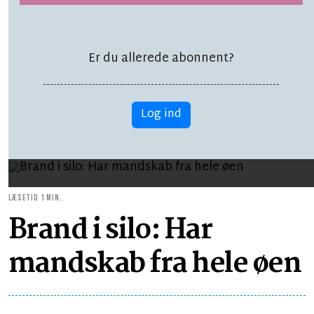
Vi skal kunne
konkurrere som en
Er du allerede abonnent?
stormagt
Log ind
LÆSETID 1 MIN.
Brand i silo: Har
mandskab fra hele øen