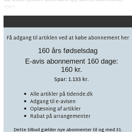
størs...
Få adgang til artiklen ved at købe abonnement her
160 års fødselsdag
E-avis abonnement 160 dage:
Følg debatten på facebook!
160 kr.
Spar: 1.133 kr.
Alle artikler på tidende.dk
Adgang til e-avisen
Oplæsning af artikler
LÆSETID 3 MIN.
Stor millionbesparelse
Rabat på arrangementer
Dette tilbud gælder nye abonnenter til og med 31.