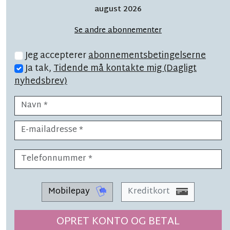
på skolebusser vil blive
august 2026
spist af solokørsel til 16
Se andre abonnementer
børn
Jeg accepterer
abonnementsbetingelserne
Ja tak,
Tidende må kontakte mig (Dagligt
nyhedsbrev)
LÆSETID 2 MIN.
Stor nedgang i elevtal i Nexø
Mobilepay
Kreditkort
SYNSPUNKT
OPRET KONTO OG BETAL
LÆSETID 5 MIN.