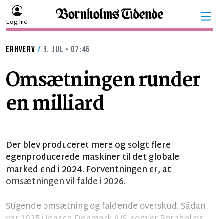
Log ind
ERHVERV
/
8. JUL • 07:46
Omsætningen runder
en milliard
Der blev produceret mere og solgt flere
egenproducerede maskiner til det globale
marked end i 2024. Forventningen er, at
omsætningen vil falde i 2026.
Stigende omsætning og faldende overskud. Sådan
var 2025 i Jensen Denmark A/S, som er Bornholms