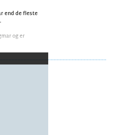
r end de fleste
.
gmar og er