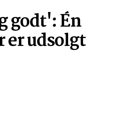
ig godt': Én
r er udsolgt