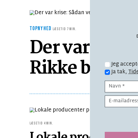
TOPNYHED
LÆSETID 7 MIN.
Der var krise
Rikke bøtten 
Jeg accept
Ja tak,
Tid
LÆSETID 4 MIN.
Lokale producenter