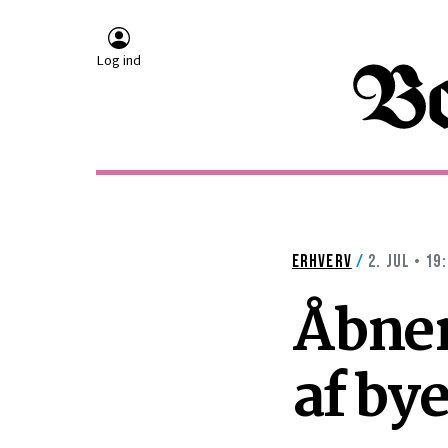
Log ind
ERHVERV
/
2. JUL • 19
Åbner 
af by