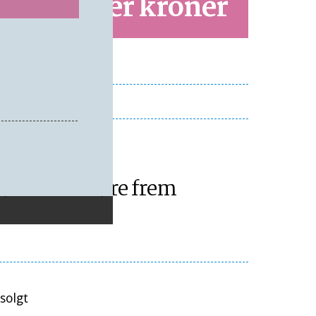
 millioner kroner
IMI
øde for at køre frem