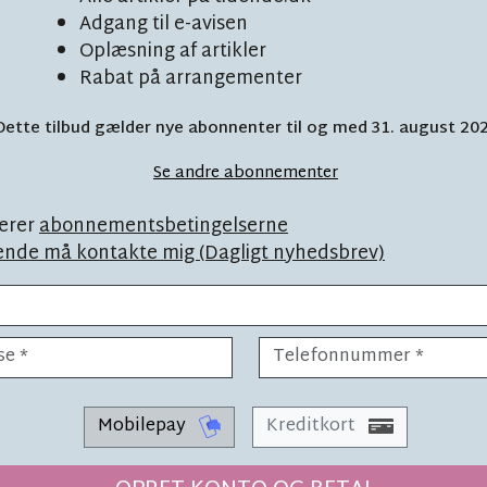
Adgang til e-avisen
Oplæsning af artikler
Rabat på arrangementer
Dette tilbud gælder nye abonnenter til og med 31. august 20
: Sådan vendte
L
Se andre abonnementer
på hospitalet
erer
abonnementsbetingelserne
ende må kontakte mig (Dagligt nyhedsbrev)
SYNSPUNKT
LÆSETID 2 MIN.
Mobilepay
Kreditkort
Uanset hva
 prøver