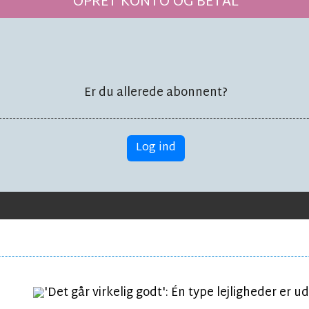
mindst 100
OPRET KONTO OG BETAL
e
Er du allerede abonnent?
Log ind
KRIMI
KR
Solouheld i Klemensker
B