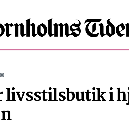
:00
livsstilsbutik i h
en