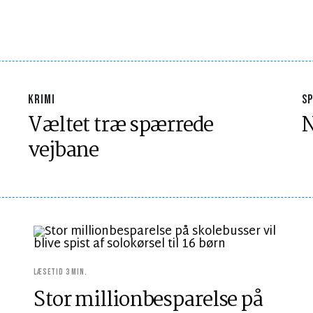
KRIMI
S
Væltet træ spærrede
N
vejbane
LÆSETID 3 MIN.
Stor millionbesparelse på