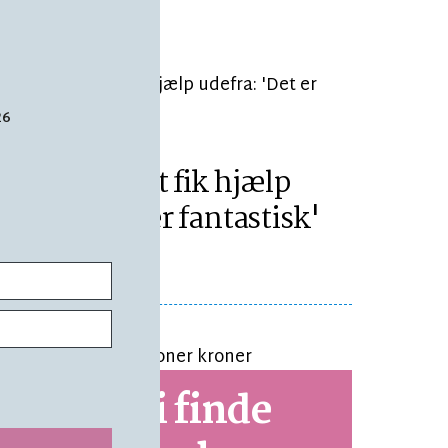
26
ÆSETID 2 MIN.
Brandvæsnet fik hjælp
udefra: 'Det er fantastisk'
d skal vi finde