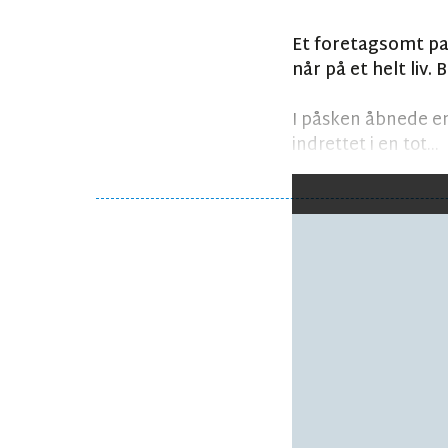
Et foretagsomt par
når på et helt liv.
I påsken åbnede en
indrettet i en tot...
Følg debatten