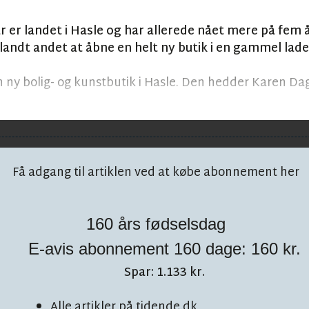
 er landet i Hasle og har allerede nået mere på fem å
 Blandt andet at åbne en helt ny butik i en gammel lade
 ny bolig- og kunstbutik i Hasle. Den hedder Karen Da
Få adgang til artiklen ved at købe abonnement her
160 års fødselsdag
E-avis abonnement 160 dage: 160 kr.
 på facebook!
Spar: 1.133 kr.
Alle artikler på tidende.dk