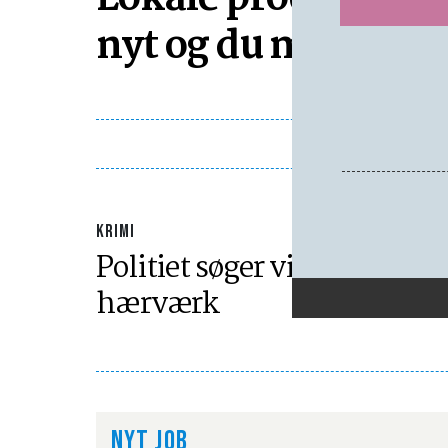
nyt og du må smag
KRIMI
Politiet søger vidner til
hærværk
NYT JOB