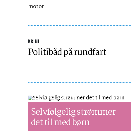
motor'
KRIMI
Politibåd på rundfart
SYNSPUNKT
LÆSETID 1 MIN.
Selvfølgelig strømmer
det til med børn