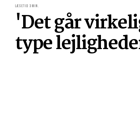
LÆSETID 3 MIN.
'Det går virkel
type lejlighede