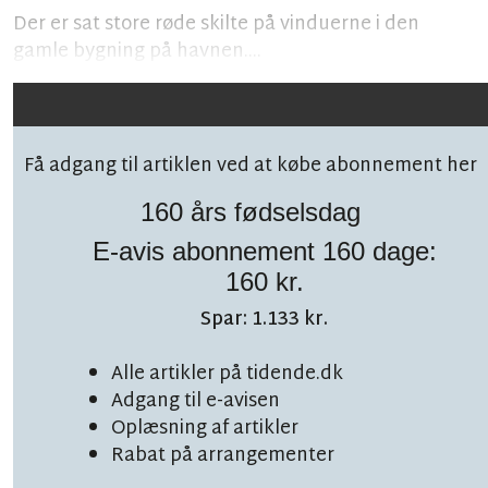
Der er sat store røde skilte på vinduerne i den
gamle bygning på havnen....
Få adgang til artiklen ved at købe abonnement her
160 års fødselsdag
E-avis abonnement 160 dage:
Følg debatten på facebook!
160 kr.
Spar: 1.133 kr.
Alle artikler på tidende.dk
Adgang til e-avisen
Oplæsning af artikler
TOPNYHED
LÆSETID 7 MIN.
Rabat på arrangementer