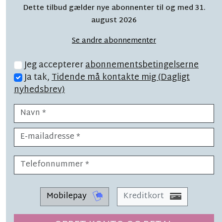
Der var krise: Sådan
Dette tilbud gælder nye abonnenter til og med 31.
vendte Rikke bøtten på
august 2026
hospitalet
Se andre abonnementer
Jeg accepterer
abonnementsbetingelserne
Ja tak,
Tidende må kontakte mig (Dagligt
nyhedsbrev)
LÆSETID 4 MIN.
Lokale producenter tager
udfordringen op: 'Det er svært'
Mobilepay
Kreditkort