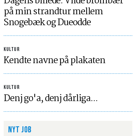
Dagens billede: Vilde brombær
på min strandtur mellem
Snogebæk og Dueodde
KULTUR
Kendte navne på plakaten
KULTUR
Denj go'a, denj dårliga...
NYT JOB