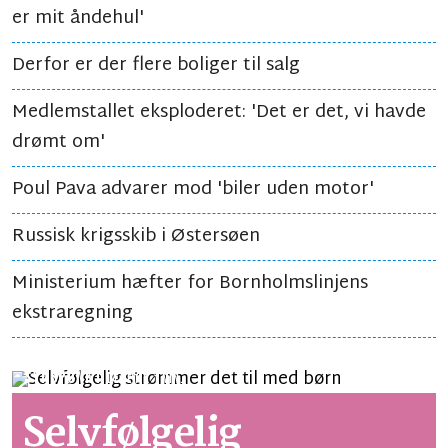
er mit åndehul'
Derfor er der flere boliger til salg
Medlemstallet eksploderet: 'Det er det, vi havde
drømt om'
Poul Pava advarer mod 'biler uden motor'
Russisk krigsskib i Østersøen
Ministerium hæfter for Bornholmslinjens
ekstraregning
SYNSPUNKT
LÆSETID 1 MIN.
Selvfølgelig