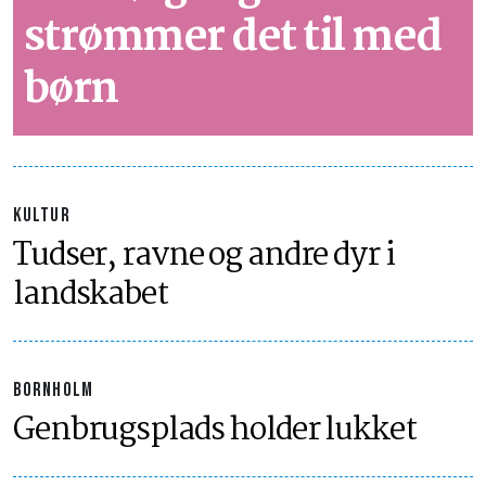
strømmer det til med
børn
KULTUR
Tudser, ravne og andre dyr i
landskabet
BORNHOLM
Genbrugsplads holder lukket