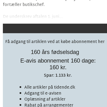
fortæller butikschef.
De underskrev aftalen 1. juni....
Få adgang til artiklen ved at købe abonnement her
160 års fødselsdag
E-avis abonnement 160 dage:
Følg debatten på facebook!
160 kr.
Spar: 1.133 kr.
Alle artikler på tidende.dk
Adgang til e-avisen
TOPNYHED
Oplæsning af artikler
LÆSETID 8 MIN.
Rabat på arrangementer