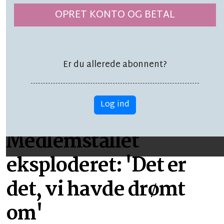
Byen mister noget af
OPRET KONTO OG BETAL
sig selv
Er du allerede abonnent?
Log ind
LÆSETID 2 MIN.
Medlemstallet
eksploderet: 'Det er
det, vi havde drømt
om'