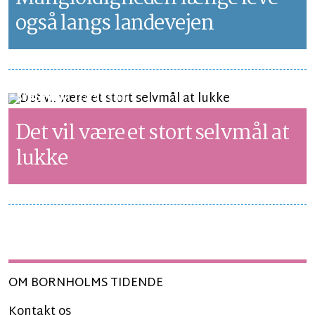
også langs landevejen
SYNSPUNKT
LÆSETID 3 MIN.
Det vil være et stort selvmål at
lukke
OM BORNHOLMS TIDENDE
Kontakt os