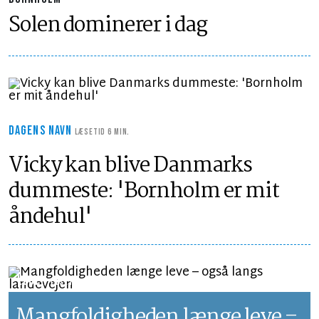
Solen dominerer i dag
DAGENS NAVN
LÆSETID 6 MIN.
Vicky kan blive Danmarks
dummeste: 'Bornholm er mit
åndehul'
LEDER
LÆSETID 1 MIN.
Mangfoldigheden længe leve –