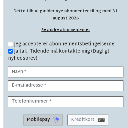
BAT skruer kraftigt
Dette tilbud gælder nye abonnenter til og med 31.
ned for skolekørsel
august 2026
Se andre abonnementer
Jeg accepterer
abonnementsbetingelserne
Ja tak,
Tidende må kontakte mig (Dagligt
nyhedsbrev)
LÆSETID 3 MIN.
Poul Pava advarer mod 'biler
uden motor'
SYNSPUNKT
Mobilepay
Kreditkort
LÆSETID 2 MIN.