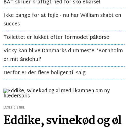
BAT skruer kraftigt ned for skolekørsel
Ikke bange for at fejle - nu har William skabt en
succes
Toilettet er lukket efter formodet påkørsel
Vicky kan blive Danmarks dummeste: 'Bornholm
er mit åndehul'
Derfor er der flere boliger til salg
LÆSETID 2 MIN.
Eddike, svinekød og øl