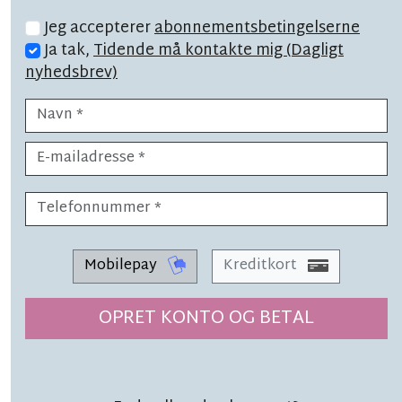
Jeg accepterer
abonnementsbetingelserne
Ja tak,
Tidende må kontakte mig (Dagligt
nyhedsbrev)
LÆSETID 1 MIN.
Efterladt bål skyld i naturbrand:
'Tudetosset'
Mobilepay
Kreditkort
OPRET KONTO OG BETAL
LÆSETID 2 MIN.
Bekymring: 'Stor