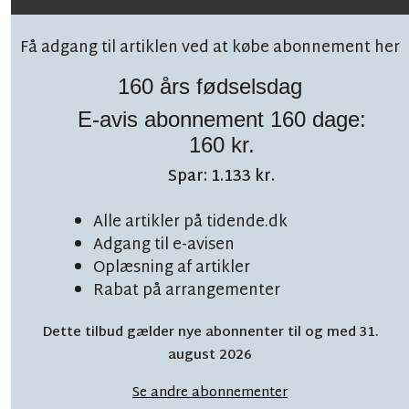
Få adgang til artiklen ved at købe abonnement her
160 års fødselsdag
E-avis abonnement 160 dage:
Følg debatten på facebook!
160 kr.
Spar: 1.133 kr.
Alle artikler på tidende.dk
AVISKOKKENS MADNYT
LÆSETID 11 MIN.
Adgang til e-avisen
Den manglende brik
Oplæsning af artikler
Rabat på arrangementer
er fundet - hun
Dette tilbud gælder nye abonnenter til og med 31.
hedder Karen
august 2026
Se andre abonnementer