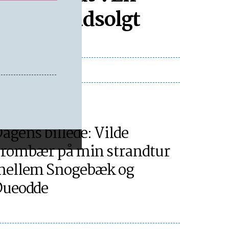
heder er udsolgt
ORNHOLM
agens billede: Vilde
rombær på min strandtur
ellem Snogebæk og
ueodde