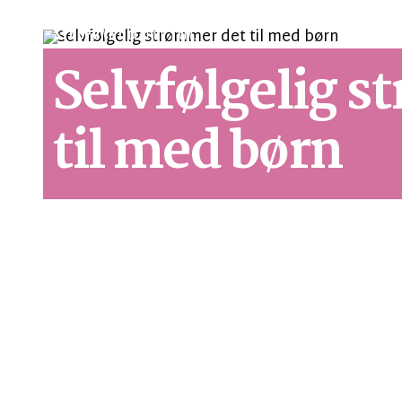
SYNSPUNKT
LÆSETID 1 MIN.
Selvfølgelig 
til med børn