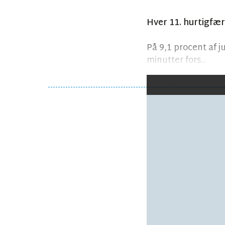
Hver 11. hurtigfærg
På 9,1 procent af 
minutter fors...
Følg debatten