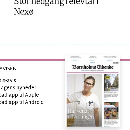
Stor nedgang i elevtal i
Nexø
AVISEN
 e-avis
l dagens nyheder
ad app til Apple
ad app til Android