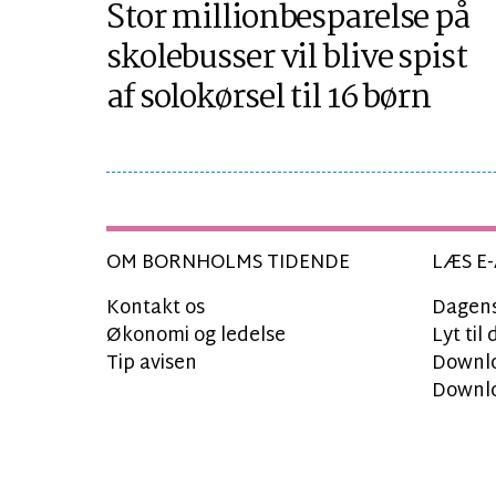
Stor millionbesparelse på
skolebusser vil blive spist
af solokørsel til 16 børn
OM BORNHOLMS TIDENDE
LÆS E-
Kontakt os
Dagens
Økonomi og ledelse
Lyt ti
Tip avisen
Downlo
Downlo