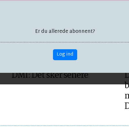
er kroner
type lejlig
Er du allerede abonnent?
Log ind
BORNHOLM
B
DMI: Det sker senere
D
b
m
D