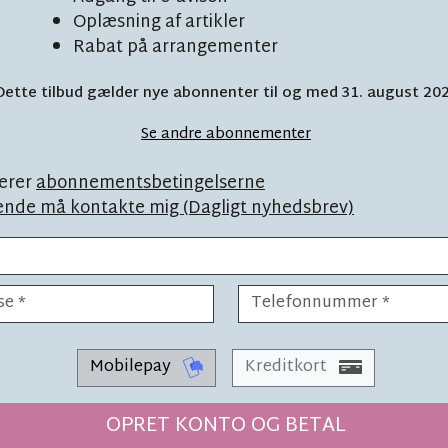
Oplæsning af artikler
Rabat på arrangementer
Dette tilbud gælder nye abonnenter til og med 31. august 20
: Sådan vendte
L
Se andre abonnementer
på hospitalet
erer
abonnementsbetingelserne
ende må kontakte mig (Dagligt nyhedsbrev)
Mobilepay
Kreditkort
i finde
LÆSETID 3 MIN.
OPRET KONTO OG BETAL
'Det går vi