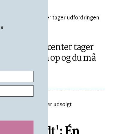
26
ÆSETID 4 MIN.
Lokale producenter tager
udfordringen op og du må
smage
rkelig godt': Én