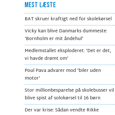
MEST LÆSTE
BAT skruer kraftigt ned for skolekørsel
Vicky kan blive Danmarks dummeste:
'Bornholm er mit åndehul'
Medlemstallet eksploderet: 'Det er det,
vi havde drømt om'
Poul Pava advarer mod 'biler uden
motor'
Stor millionbesparelse på skolebusser vil
blive spist af solokørsel til 16 børn
Der var krise: Sådan vendte Rikke