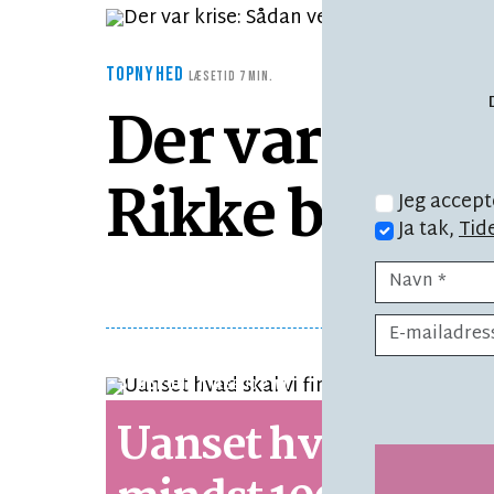
TOPNYHED
LÆSETID 7 MIN.
Der var krise
Rikke bøtten 
Jeg accept
Ja tak,
Tid
SYNSPUNKT
LÆSETID 2 MIN.
Uanset hvad skal v