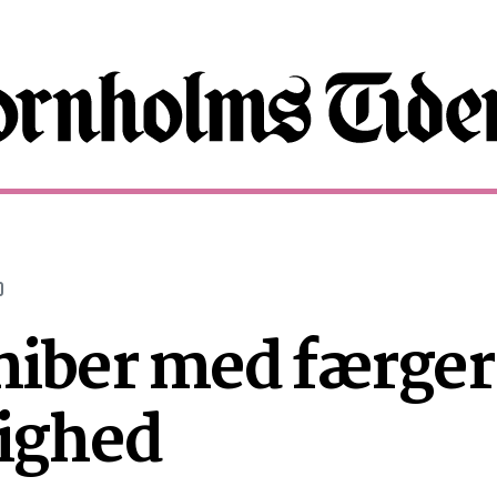
0
niber med færge
dighed