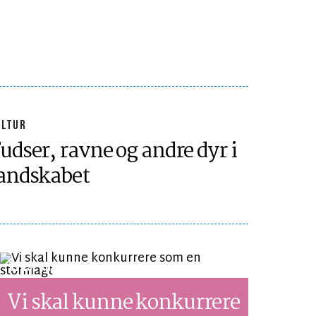
ULTUR
udser, ravne og andre dyr i
andskabet
SYNSPUNKT
LÆSETID 5 MIN.
Vi skal kunne konkurrere