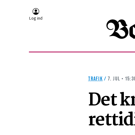
Log ind
TRAFIK
/
7. JUL • 15:3
Det k
retti