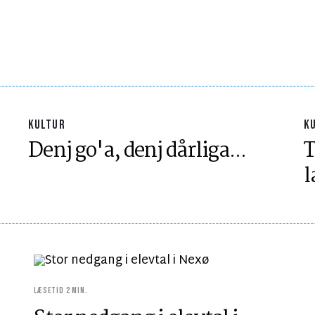
KULTUR
K
Denj go'a, denj dårliga...
T
l
LÆSETID 2 MIN.