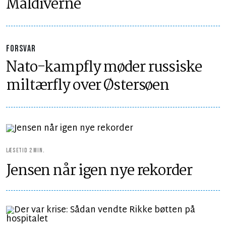
Maldiverne
FORSVAR
Nato-kampfly møder russiske
miltærfly over Østersøen
LÆSETID 2 MIN.
Jensen når igen nye rekorder