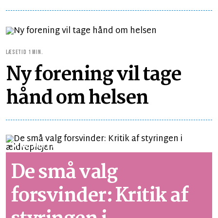
LÆSETID 1 MIN.
Ny forening vil tage
hånd om helsen
SYNSPUNKT
LÆSETID 4 MIN.
De små valg
forsvinder: Kritik af