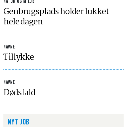
NATUR OG MILJØ
Genbrugsplads holder lukket
hele dagen
NAVNE
Tillykke
NAVNE
Dødsfald
NYT JOB