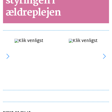
styringen i
ældreplejen