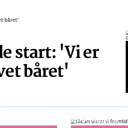
start: 'Vi er
et båret'
SYNSPUNKT
LÆSETID 3 MIN.