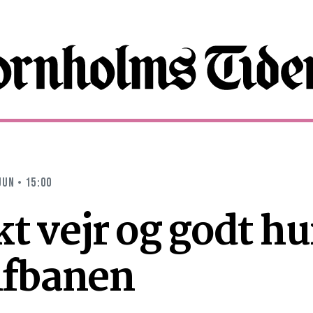
JUN • 15:00
kt vejr og godt h
lfbanen