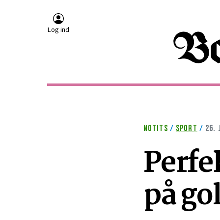
Log ind
NOTITS
/
SPORT
/
26. 
Perfe
på go