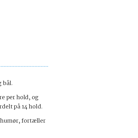
 bål.
e per hold, og
rdelt på 14 hold.
t humør, fortæller