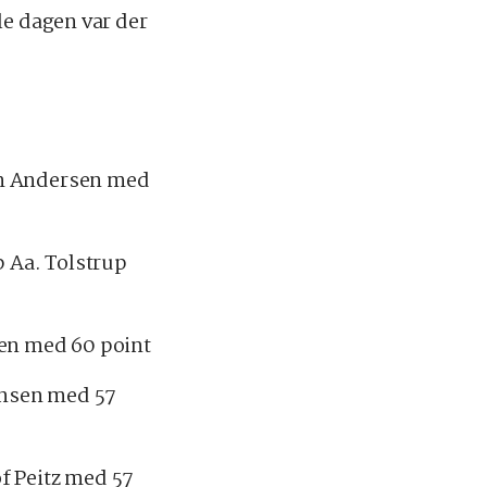
le dagen var der
iam Andersen med
 Aa. Tolstrup
sen med 60 point
Hansen med 57
f Peitz med 57