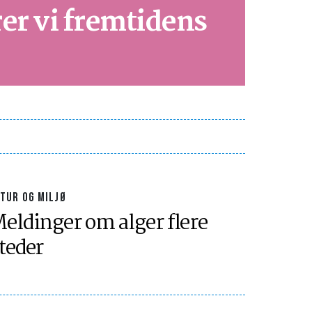
er vi fremtidens
TUR OG MILJØ
eldinger om alger flere
teder