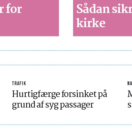
r for
Sådan sikr
kirke
TRAFIK
NA
Hurtigfærge forsinket på
M
grund af syg passager
s