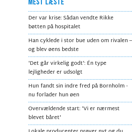
MEST LÆSTE
Der var krise: Sådan vendte Rikke
bøtten på hospitalet
Han cyklede i stor bue uden om rivalen –
og blev øens bedste
'Det går virkelig godt': Én type
lejligheder er udsolgt
Hun fandt sin indre fred på Bornholm -
nu forlader hun øen
Overvældende start: 'Vi er nærmest
blevet båret'
Lokale producenter prøver nyt og du