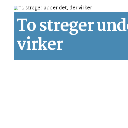
LEDER
LÆSETID 2 MIN.
To streger und
virker