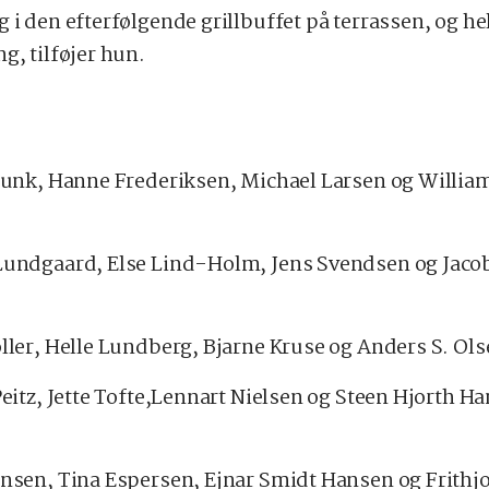
 i den efterfølgende grillbuffet på terrassen, og he
g, tilføjer hun.
 Munk, Hanne Frederiksen, Michael Larsen og Will
Lundgaard, Else Lind-Holm, Jens Svendsen og Jacob
øller, Helle Lundberg, Bjarne Kruse og Anders S. Ol
 Peitz, Jette Tofte,Lennart Nielsen og Steen Hjorth 
ansen, Tina Espersen, Ejnar Smidt Hansen og Frithjo