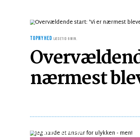
TOPNYHED
LÆSETID 6 MIN.
Overvældende 
nærmest blev
SYNSPUNKT
LÆSETID 1 MIN.