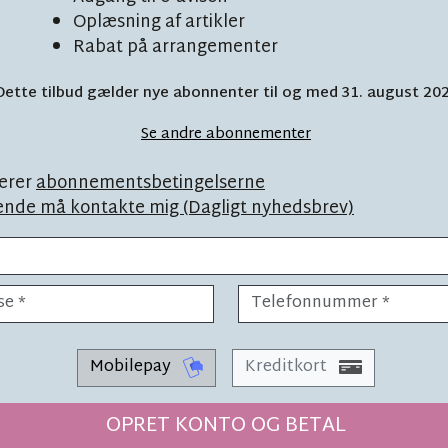
Oplæsning af artikler
Rabat på arrangementer
Dette tilbud gælder nye abonnenter til og med 31. august 20
: Sådan vendte
L
Se andre abonnementer
på hospitalet
erer
abonnementsbetingelserne
ende må kontakte mig (Dagligt nyhedsbrev)
Mobilepay
Kreditkort
i finde
LÆSETID 3 MIN.
OPRET KONTO OG BETAL
'Det går vi