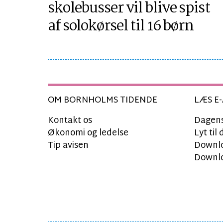
skolebusser vil blive spist
af solokørsel til 16 børn
OM BORNHOLMS TIDENDE
LÆS E-
Kontakt os
Dagens
Økonomi og ledelse
Lyt ti
Tip avisen
Downlo
Downlo