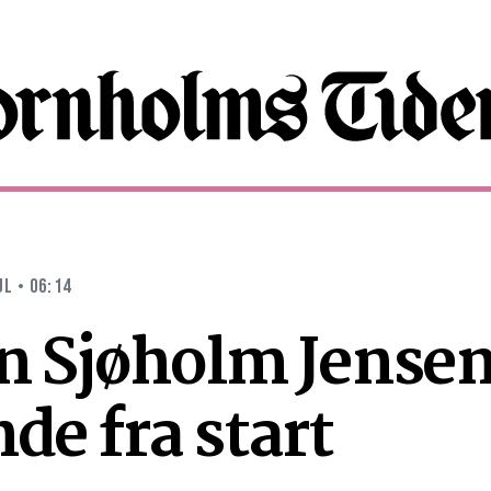
UL • 06:14
n Sjøholm Jense
de fra start