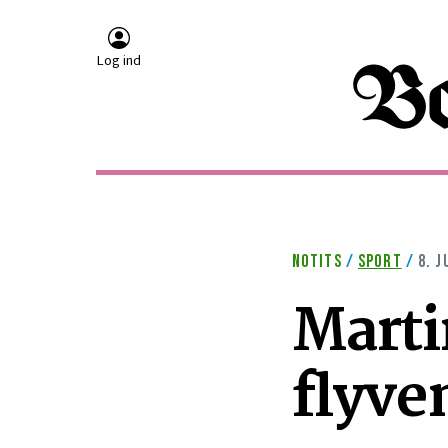
Log ind
NOTITS
/
SPORT
/
8. J
Marti
flyven