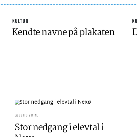
KULTUR
K
Kendte navne på plakaten
D
LÆSETID 2 MIN.
Stor nedgang i elevtal i