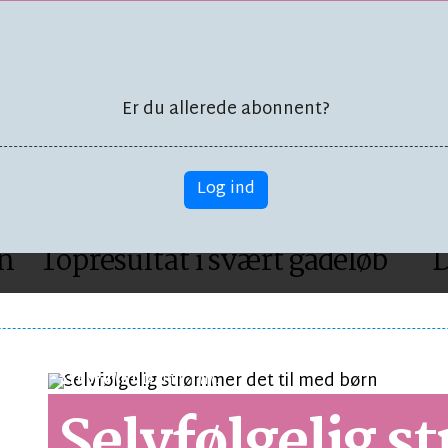
er kroner
type lejlig
Er du allerede abonnent?
Log ind
SPORT
B
en
Topresultat i svært gadeløb
D
SYNSPUNKT
LÆSETID 1 MIN.
Selvfølgelig 