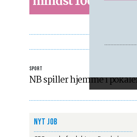
mindst 100 million
SPORT
NB spiller hjemme i pokal
NYT JOB