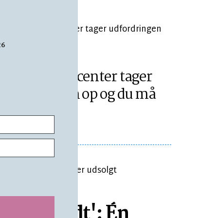
26
ÆSETID 4 MIN.
Lokale producenter tager
udfordringen op og du må
smage
rkelig godt': Én