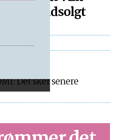
heder er udsolgt
ORNHOLM
MI: Det sker senere
strømmer det