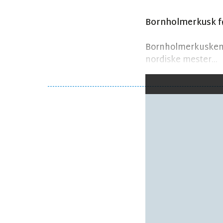
Bornholmerkusk fø
Bornholmerkusken M
nordiske mester...
Følg debatten