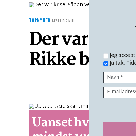
TOPNYHED
LÆSETID 7 MIN.
Der var krise
Rikke bøtten 
Jeg accept
Ja tak,
Tid
SYNSPUNKT
LÆSETID 2 MIN.
Uanset hvad skal v