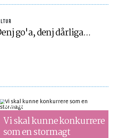
ULTUR
enj go'a, denj dårliga...
SYNSPUNKT
LÆSETID 5 MIN.
Vi skal kunne konkurrere
som en stormagt