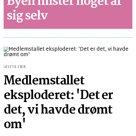
Byen mister noget af
sig selv
LÆSETID 2 MIN.
Medlemstallet
eksploderet: 'Det er
det, vi havde drømt
om'