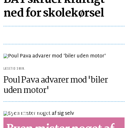
ned for skolekørsel
LÆSETID 3 MIN.
Poul Pava advarer mod 'biler
uden motor'
SYNSPUNKT
LÆSETID 2 MIN.