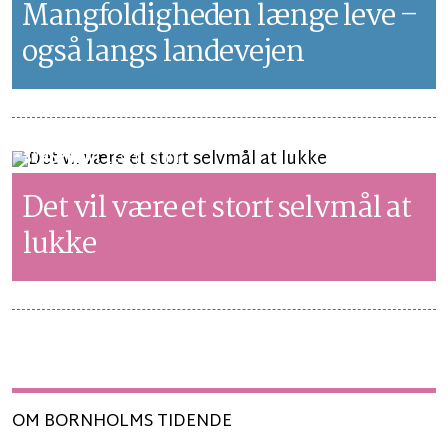
Mangfoldigheden længe leve –
også langs landevejen
SYNSPUNKT
LÆSETID 3 MIN.
Det vil være et stort selvmål at
lukke
OM BORNHOLMS TIDENDE