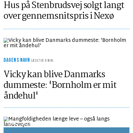
Hus på Stenbrudsvej solgt langt
over gennemsnitspris i Nexø
DAGENS NAVN
LÆSETID 6 MIN.
Vicky kan blive Danmarks
dummeste: 'Bornholm er mit
åndehul'
LEDER
LÆSETID 1 MIN.