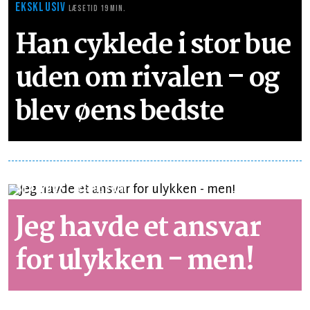
EKSKLUSIV
LÆSETID 19 MIN.
Han cyklede i stor bue
uden om rivalen – og
blev øens bedste
SYNSPUNKT
LÆSETID 1 MIN.
Jeg havde et ansvar
for ulykken - men!