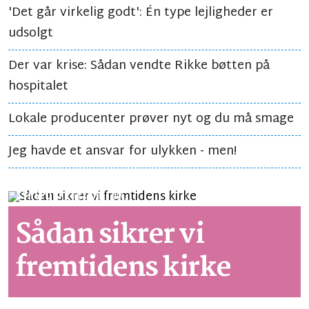
'Det går virkelig godt': Én type lejligheder er
udsolgt
Der var krise: Sådan vendte Rikke bøtten på
hospitalet
Lokale producenter prøver nyt og du må smage
Jeg havde et ansvar for ulykken - men!
SYNSPUNKT
LÆSETID 3 MIN.
Sådan sikrer vi
fremtidens kirke