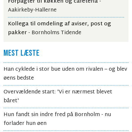
Forpagter til køkken og cafeteria
-
Aakirkeby-Hallerne
Kollega til omdeling af aviser, post og
pakker
- Bornholms Tidende
MEST LÆSTE
Han cyklede i stor bue uden om rivalen – og blev
øens bedste
Overvældende start: 'Vi er nærmest blevet
båret'
Hun fandt sin indre fred på Bornholm - nu
forlader hun øen