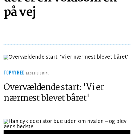
på vej
TOPNYHED
LÆSETID 6 MIN.
Overvældende start: 'Vi er
nærmest blevet båret'