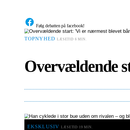
Følg debatten på facebook!
TOPNYHED
LÆSETID 6 MIN.
Overvældende sta
EKSKLUSIV
LÆSETID 19 MIN.