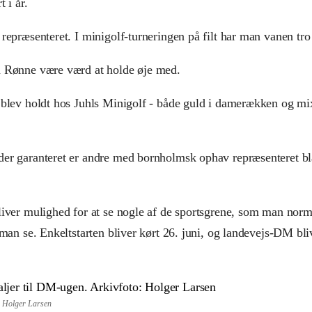
 i år.
repræsenteret. I minigolf-turneringen på filt har man vanen tro 
n Rønne være værd at holde øje med.
r blev holdt hos Juhls Minigolf - både guld i damerækken og m
er garanteret er andre med bornholmsk ophav repræsenteret bla
iver mulighed for at se nogle af de sportsgrene, som man normal
man se. Enkeltstarten bliver kørt 26. juni, og landevejs-DM bliv
o: Holger Larsen