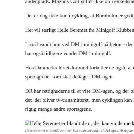
andenplads. Magnus Cort stiller ikke op i enkeltstart
Det er dog ikke kun i cykling, at Bornholm er godt 
Her vil særligt Helle Seremet fra Minigolf Klubbe
I april vandt hun ved DM i minigolf på beton - de
har også tidligere vundet DM i minigolf.
Hos Danmarks Idrætsforbund fortæller de også, at d
sportsgrene, som skal deltage i DM-ugen.
DR har rettighederne til at vise DM-ugen, og der bl
det, der bliver tv-transmitteret, men cyklingen kan 
rigtig mange andre sportsgrene.
Helle Seremet er blandt dem, der kan vinde medaljer til DM-ugen. Arkivfot