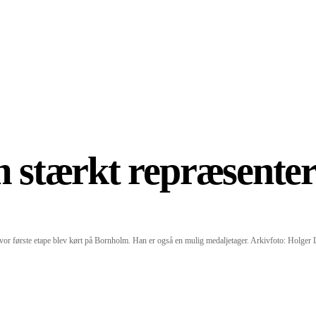
 stærkt repræsenter
or første etape blev kørt på Bornholm. Han er også en mulig medaljetager. Arkivfoto: Holger 