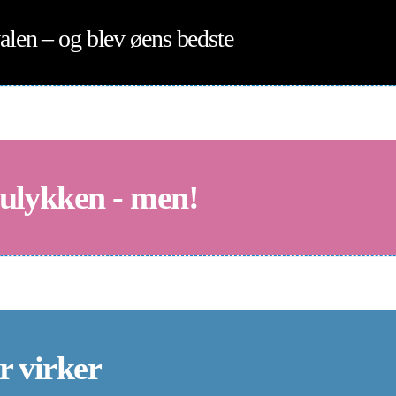
alen – og blev øens bedste
 ulykken - men!
r virker