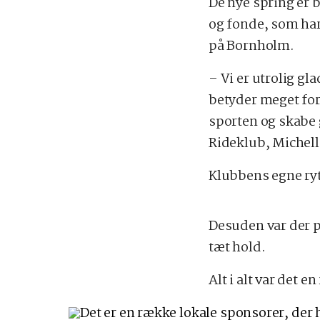
De nye spring er 
og fonde, som har
på Bornholm.
– Vi er utrolig g
betyder meget for
sporten og skabe
Rideklub, Michel
Klubbens egne ryt
Desuden var der 
tæt hold.
Alt i alt var det e