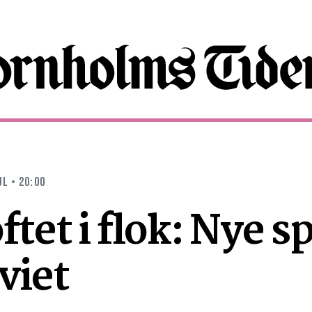
UL • 20:00
ftet i flok: Nye s
viet