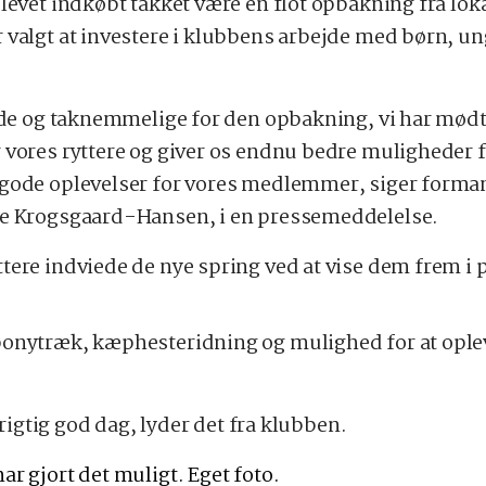
blevet indkøbt takket være en flot opbakning fra lo
 valgt at investere i klubbens arbejde med børn, u
lade og taknemmelige for den opbakning, vi har mødt
 vores ryttere og giver os endnu bedre muligheder f
 gode oplevelser for vores medlemmer, siger forma
le Krogsgaard-Hansen, i en pressemeddelelse.
tere indviede de nye spring ved at vise dem frem i 
ponytræk, kæphesteridning og mulighed for at ople
n rigtig god dag, lyder det fra klubben.