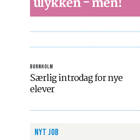
ulykken - men!
BORNHOLM
Særlig introdag for nye
elever
NYT JOB