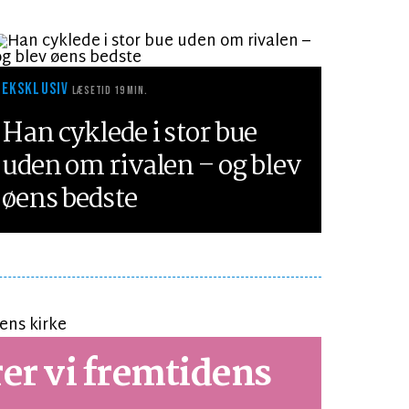
EKSKLUSIV
LÆSETID 19 MIN.
Han cyklede i stor bue
uden om rivalen – og blev
øens bedste
er vi fremtidens