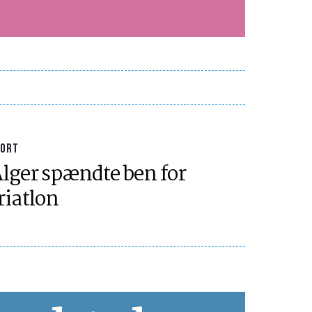
PORT
lger spændte ben for
riatlon