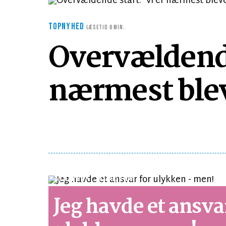
TOPNYHED
LÆSETID 6 MIN.
Overvældende 
nærmest blev
SYNSPUNKT
LÆSETID 1 MIN.
Jeg havde et ansva