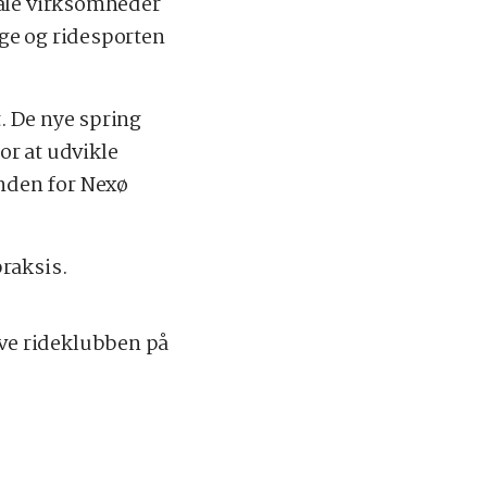
kale virksomheder
nge og ridesporten
. De nye spring
or at udvikle
nden for Nexø
praksis.
ve rideklubben på