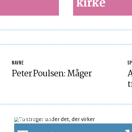
kirke
NAVNE
S
Peter Poulsen: Måger
A
t
LEDER
LÆSETID 2 MIN.