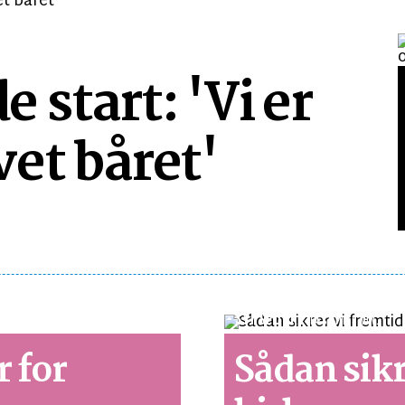
start: 'Vi er
et båret'
SYNSPUNKT
LÆSETID 3 MIN.
r for
Sådan sikr