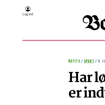
Log ind
NOTITS
/
SPORT
/
8. J
Har lø
er ind