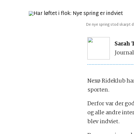
De nye spring stod skarpt de
Sarah 
Journal
Nexø Rideklub har
sporten.
Derfor var der go
og alle andre inte
blev indviet.