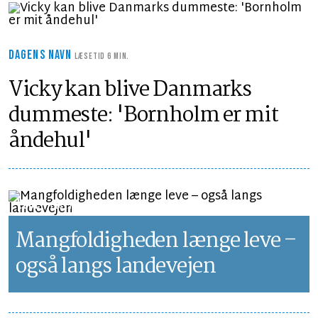
DAGENS NAVN
LÆSETID 6 MIN.
Vicky kan blive Danmarks
dummeste: 'Bornholm er mit
åndehul'
LEDER
LÆSETID 1 MIN.
Mangfoldigheden længe leve –
også langs landevejen