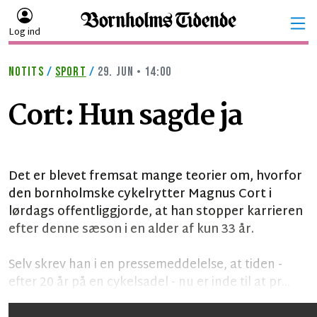
Log ind
NOTITS
/
SPORT
/
29. JUN • 14:00
Cort: Hun sagde ja
Det er blevet fremsat mange teorier om, hvorfor
den bornholmske cykelrytter Magnus Cort i
lørdags offentliggjorde, at han stopper karrieren
efter denne sæson i en alder af kun 33 år.
Selv skrev han i en pressemeddelelse, at tiden -
efter 20 år på en cykelsadel - nu er inde til at pr...