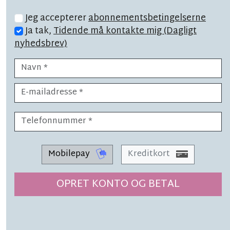
Jeg accepterer
abonnementsbetingelserne
Ja tak,
Tidende må kontakte mig (Dagligt
nyhedsbrev)
LÆSETID 3 MIN.
Poul Pava advarer mod 'biler
uden motor'
SYNSPUNKT
Mobilepay
Kreditkort
LÆSETID 2 MIN.
Byen mister noget af
OPRET KONTO OG BETAL
sig selv