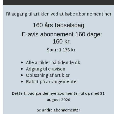
Få adgang til artiklen ved at købe abonnement her
160 års fødselsdag
E-avis abonnement 160 dage:
Følg debatten på facebook!
160 kr.
Spar: 1.133 kr.
Alle artikler på tidende.dk
Adgang til e-avisen
TOPNYHED
Oplæsning af artikler
LÆSETID 8 MIN.
Rabat på arrangementer
BAT skruer kraftigt
Dette tilbud gælder nye abonnenter til og med 31.
ned for skolekørsel
august 2026
Se andre abonnementer