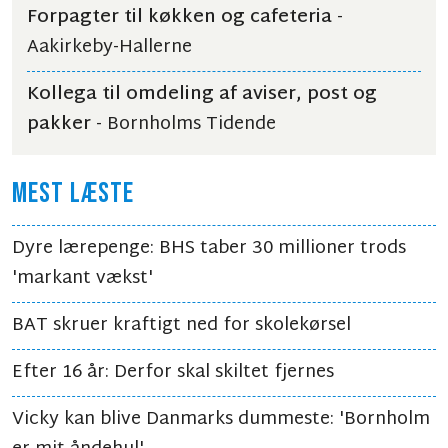
Forpagter til køkken og cafeteria
-
Aakirkeby-Hallerne
Kollega til omdeling af aviser, post og
pakker
- Bornholms Tidende
MEST LÆSTE
Dyre lærepenge: BHS taber 30 millioner trods
'markant vækst'
BAT skruer kraftigt ned for skolekørsel
Efter 16 år: Derfor skal skiltet fjernes
Vicky kan blive Danmarks dummeste: 'Bornholm