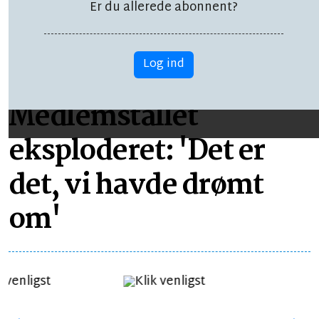
Er du allerede abonnent?
Log ind
LÆSETID 2 MIN.
Medlemstallet
eksploderet: 'Det er
det, vi havde drømt
om'