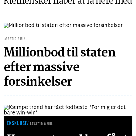
Klemensker håber at få flere med
LÆSETID 2 MIN.
Millionbod til staten
efter massive
forsinkelser
EKSKLUSIV
LÆSETID 8 MIN.