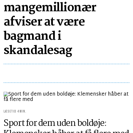
mangemillionær
afviser at være
bagmand i
skandalesag
LÆSETID 4 MIN.
Sport for dem uden boldøje: