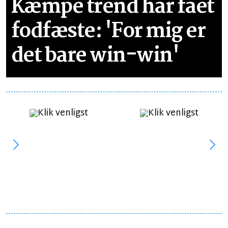
Kæmpe trend har fået
fodfæste: 'For mig er
det bare win-win'