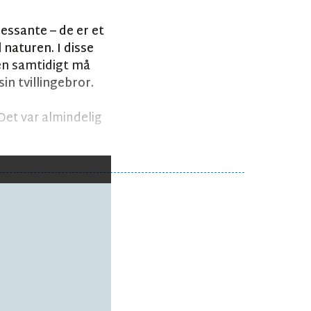
essante – de er et
 naturen. I disse
Men samtidigt må
in tvillingebror.
Det var almindelig