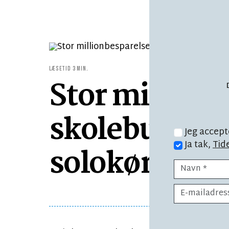
LÆSETID 3 MIN.
Stor million
skolebusser vi
Jeg accept
Ja tak,
Tid
solokørsel til