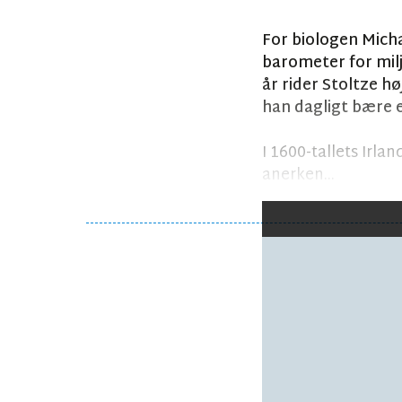
For biologen Micha
barometer for milj
år rider Stoltze h
han dagligt bære e
I 1600-tallets Irla
anerken...
Følg debatten