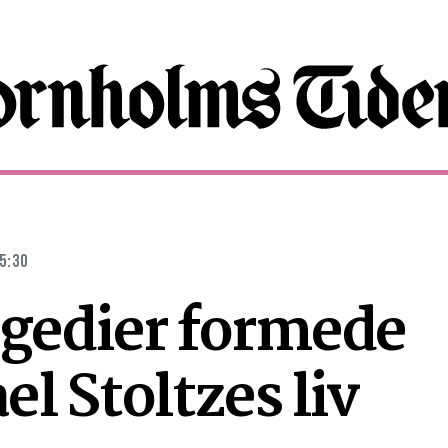
05:30
agedier formede
l Stoltzes liv