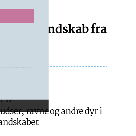
lo: Har mandskab fra
ULTUR
udser, ravne og andre dyr i
andskabet