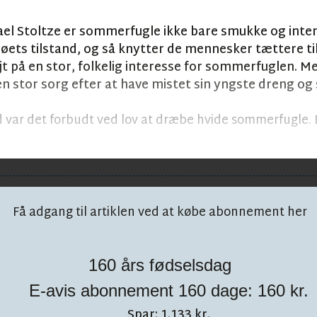
el Stoltze er sommerfugle ikke bare smukke og inter
øets tilstand, og så knytter de mennesker tættere til
øjt på en stor, folkelig interesse for sommerfuglen. 
n stor sorg efter at have mistet sin yngste dreng og s
nd var det forbudt ved lov at dræbe hvide sommerfugle. 
Få adgang til artiklen ved at købe abonnement her
160 års fødselsdag
E-avis abonnement 160 dage: 160 kr.
 på facebook!
Spar: 1.133 kr.