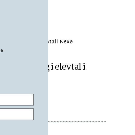
26
ÆSETID 2 MIN.
Stor nedgang i elevtal i
Nexø