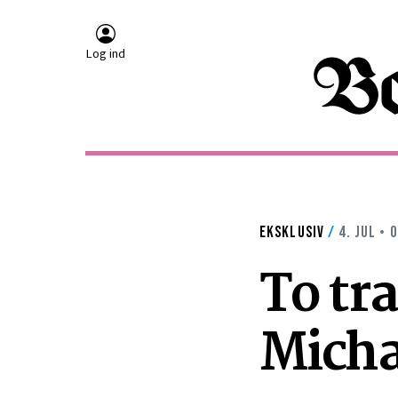
Log ind
EKSKLUSIV
/
4. JUL • 
To tr
Michae