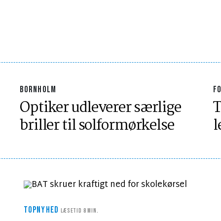
BORNHOLM
F
Optiker udleverer særlige
T
briller til solformørkelse
l
TOPNYHED
LÆSETID 8 MIN.