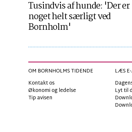
Tusindvis af hunde: 'Der er
noget helt særligt ved
Bornholm'
OM BORNHOLMS TIDENDE
LÆS E-
Kontakt os
Dagens
Økonomi og ledelse
Lyt ti
Tip avisen
Downlo
Downlo