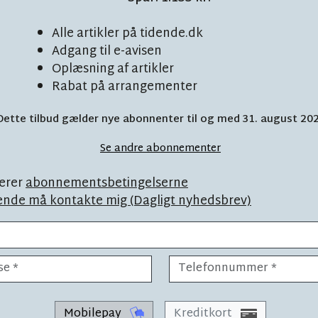
Alle artikler på tidende.dk
Adgang til e-avisen
Oplæsning af artikler
Rabat på arrangementer
besparelse på
Dette tilbud gælder nye abonnenter til og med 31. august 20
L
Se andre abonnementer
l blive spist af
erer
abonnementsbetingelserne
ende må kontakte mig (Dagligt nyhedsbrev)
 16 børn
Mobilepay
Kreditkort