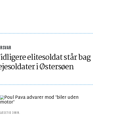
ORSVAR
idligere elitesoldat står bag
ejesoldater i Østersøen
LÆSETID 3 MIN.