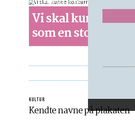
SYNSPUNKT
LÆSETID 5 MIN.
Vi skal kunne kon
som en stormagt
KULTUR
Kendte navne på plakaten