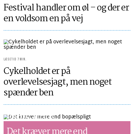
Festival handler om øl – og der er
en voldsom en på vej
LÆSETID 7 MIN.
Cykelholdet er på
overlevelsesjagt, men noget
spænder ben
SYNSPUNKT
LÆSETID 2 MIN.
Det kræver mere end