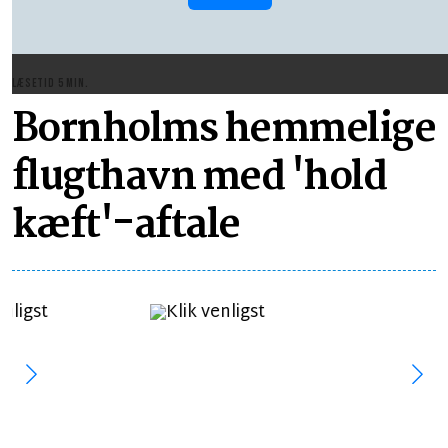
LÆSETID 5 MIN.
Bornholms hemmelige
flugthavn med 'hold
kæft'-aftale