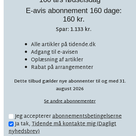
E-avis abonnement 160 dage:
160 kr.
AVISKOKKENS MADNYT
Spar: 1.133 kr.
LÆSETID 11 MIN.
Den manglende brik
Alle artikler på tidende.dk
Adgang til e-avisen
er fundet - hun
Oplæsning af artikler
Rabat på arrangementer
hedder Karen
Dette tilbud gælder nye abonnenter til og med 31.
august 2026
Se andre abonnementer
Jeg accepterer
abonnementsbetingelserne
Ja tak,
Tidende må kontakte mig (Dagligt
nyhedsbrev)