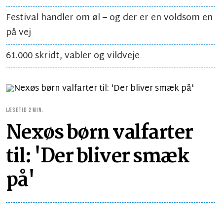
Festival handler om øl – og der er en voldsom en
på vej
61.000 skridt, vabler og vildveje
LÆSETID 2 MIN.
Nexøs børn valfarter
til: 'Der bliver smæk
på'