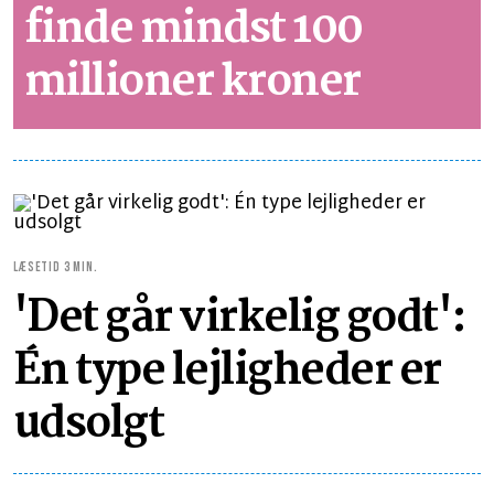
finde mindst 100
millioner kroner
LÆSETID 3 MIN.
'Det går virkelig godt':
Én type lejligheder er
udsolgt