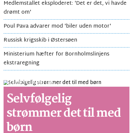
Medlemstallet eksploderet: 'Det er det, vi havde
drømt om'
Poul Pava advarer mod 'biler uden motor'
Russisk krigsskib i Østersøen
Ministerium hæfter for Bornholmslinjens
ekstraregning
SYNSPUNKT
LÆSETID 1 MIN.
Selvfølgelig
strømmer det til med
børn