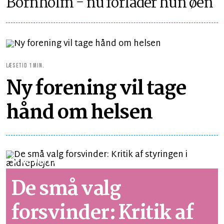
Bornholm - nu forlader hun øen
LÆSETID 1 MIN.
Ny forening vil tage
hånd om helsen
SYNSPUNKT
LÆSETID 4 MIN.
De små valg
forsvinder: Kritik af