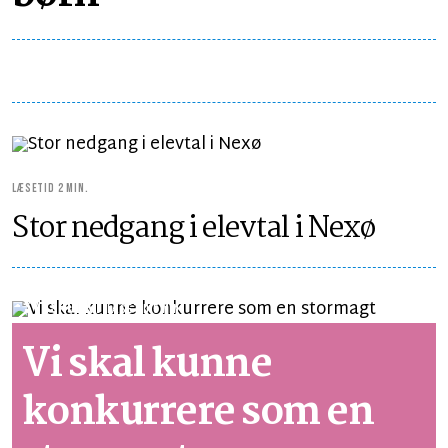
LÆSETID 2 MIN.
Stor nedgang i elevtal i Nexø
SYNSPUNKT
LÆSETID 5 MIN.
Vi skal kunne
konkurrere som en