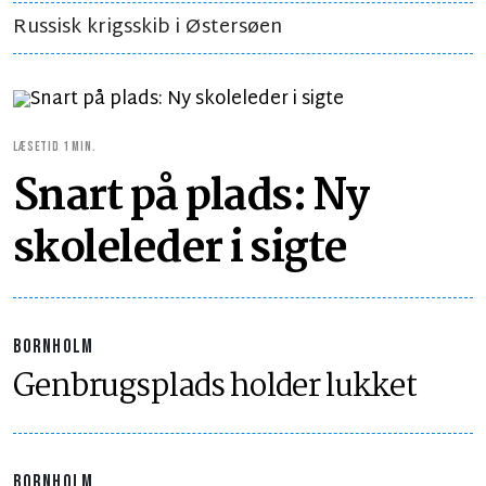
Russisk krigsskib i Østersøen
LÆSETID 1 MIN.
Snart på plads: Ny
skoleleder i sigte
BORNHOLM
Genbrugsplads holder lukket
BORNHOLM