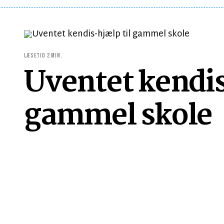
LÆSETID 2 MIN.
Uventet kendis
gammel skole