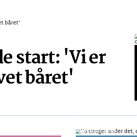
start: 'Vi er
et båret'
LEDER
LÆSETID 2 MIN.