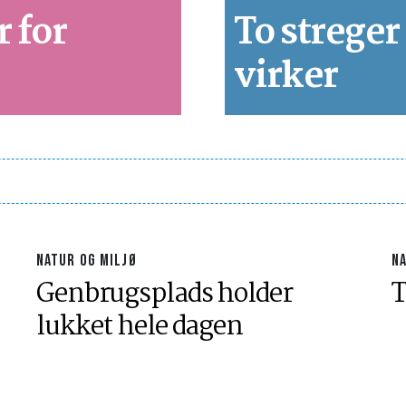
r for
To streger
virker
NATUR OG MILJØ
N
Genbrugsplads holder
T
lukket hele dagen