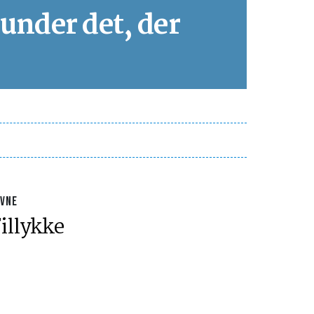
 under det, der
AVNE
illykke