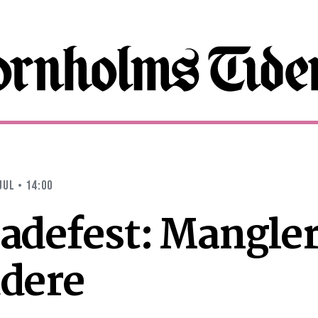
JUL • 14:00
badefest: Mangle
ddere