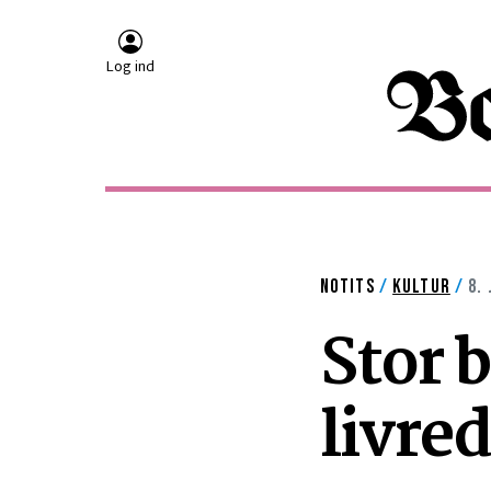
Log ind
NOTITS
/
KULTUR
/
8. 
Stor 
livre