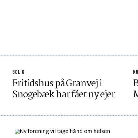
BOLIG
K
Fritidshus på Granvej i
B
Snogebæk har fået ny ejer
M