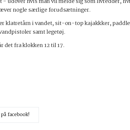
et - udover hvis man vil melde sig som livredder, hv
ræver nogle særlige forudsætninger.
der klatretårn i vandet, sit-on-top kajakkker, paddl
andpistoler samt legetøj.
 det fra klokken 12 til 17.
 på facebook!