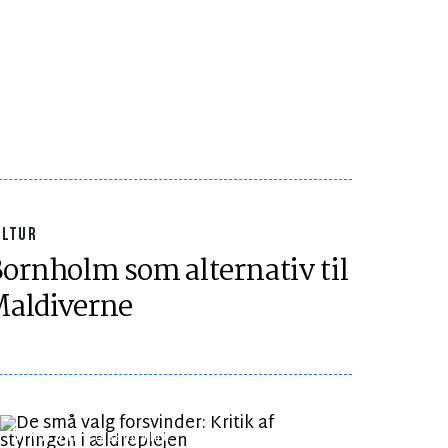
ULTUR
ornholm som alternativ til
aldiverne
SYNSPUNKT
LÆSETID 4 MIN.