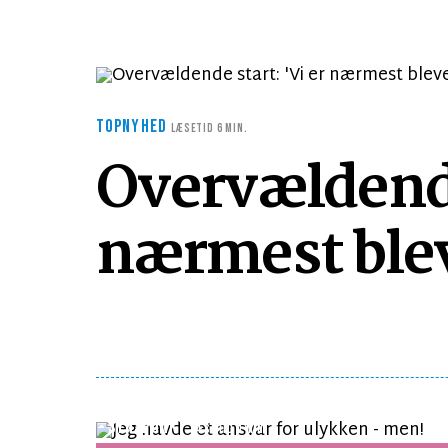
TOPNYHED
LÆSETID 6 MIN.
Overvældende 
nærmest blev
SYNSPUNKT
LÆSETID 1 MIN.