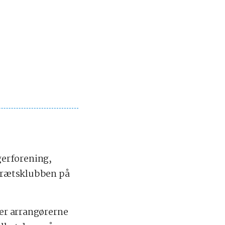
gerforening,
 idrætsklubben på
ver arrangørerne