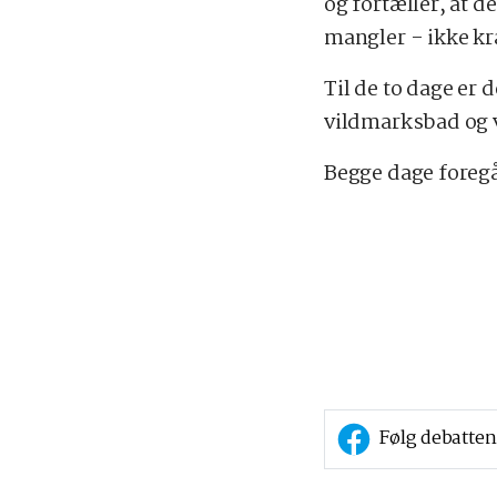
og fortæller, at d
mangler - ikke k
Til de to dage er 
vildmarksbad og v
Begge dage foregår
Følg debatten