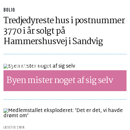
BOLIG
Tredjedyreste hus i postnummer
3770 i år solgt på
Hammershusvej i Sandvig
SYNSPUNKT
LÆSETID 2 MIN.
Byen mister noget af sig selv
LÆSETID 2 MIN.