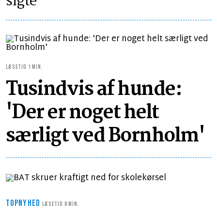
sigte
LÆSETID 1 MIN.
Tusindvis af hunde:
'Der er noget helt
særligt ved Bornholm'
TOPNYHED
LÆSETID 8 MIN.