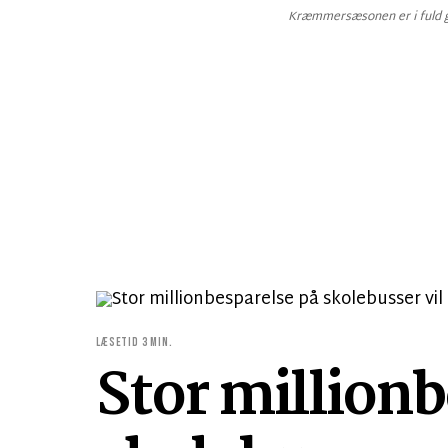
Kræmmersæsonen er i fuld ga
LÆSETID 3 MIN.
Stor million