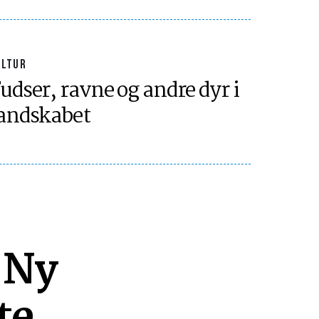
ULTUR
udser, ravne og andre dyr i
andskabet
 Ny