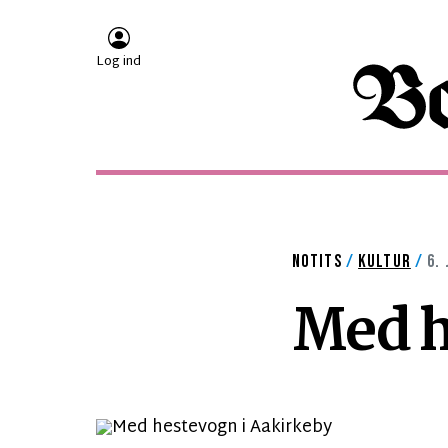
Log ind
NOTITS
/
KULTUR
/
6. 
Med h