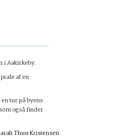
n i Aakirkeby.
rale af en
 en tur på byens
 som også finder