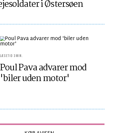
ejesoldater i Østersøen
LÆSETID 3 MIN.
Poul Pava advarer mod
'biler uden motor'