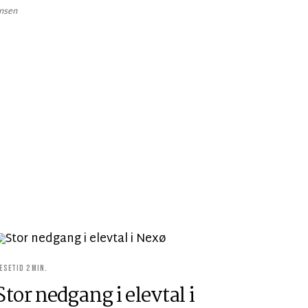
ensen
ÆSETID 2 MIN.
Stor nedgang i elevtal i