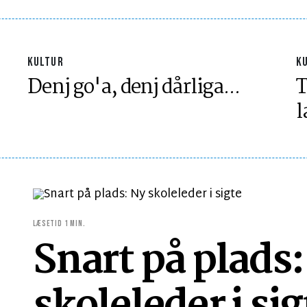
KULTUR
K
Denj go'a, denj dårliga...
T
l
LÆSETID 1 MIN.
Snart på plads: