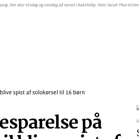
ng. Det sker tirsdag og torsdag på torvet i Aakirkeby. Foto: Sarah Thun Krist
besparelse på
L