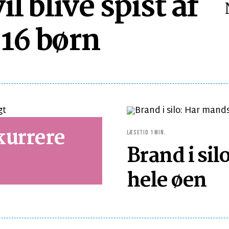
l blive spist af
 16 børn
kurrere
LÆSETID 1 MIN.
Brand i si
hele øen