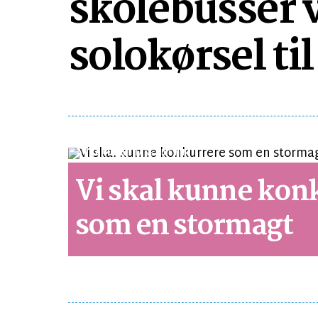
skolebusser vi
solokørsel til
SYNSPUNKT
LÆSETID 5 MIN.
Vi skal kunne kon
som en stormagt