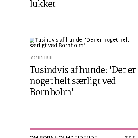
lukket
LÆSETID 1 MIN.
Tusindvis af hunde: 'Der er
noget helt særligt ved
Bornholm'