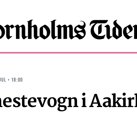
JUL • 18:00
estevogn i Aaki