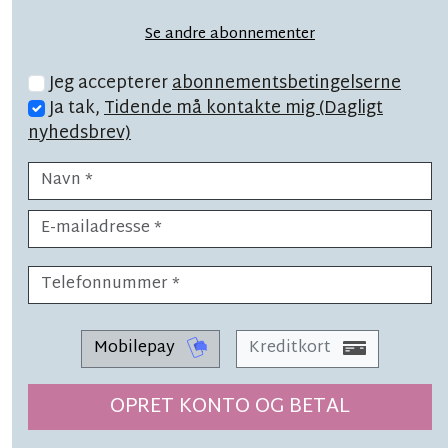
båret'
Se andre abonnementer
Jeg accepterer
abonnementsbetingelserne
Ja tak,
Tidende må kontakte mig (Dagligt
nyhedsbrev)
EKSKLUSIV
LÆSETID 19 MIN.
Han cyklede i stor bue uden om
rivalen – og blev øens bedste
Mobilepay
Kreditkort
OPRET KONTO OG BETAL
SYNSPUNKT
LÆSETID 1 MIN.