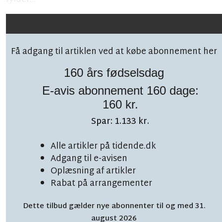
Få adgang til artiklen ved at købe abonnement her
160 års fødselsdag
E-avis abonnement 160 dage:
Følg debatten på facebook!
160 kr.
Spar: 1.133 kr.
Alle artikler på tidende.dk
Adgang til e-avisen
TOPNYHED
Oplæsning af artikler
LÆSETID 6 MIN.
Rabat på arrangementer
Overvældende start:
Dette tilbud gælder nye abonnenter til og med 31.
'Vi er nærmest blevet
august 2026