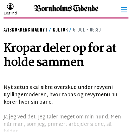
Log ind
AVISKOKKENS MADNYT
/
KULTUR
/
5. JUL • 05:30
Kropar deler op for at
holde sammen
Nyt setup skal sikre overskud under revyen i
Kyllingemoderen, hvor tapas og revymenu nu
kører hver sin bane.
Ja jeg ved det. Jeg taler meget om min hund. Men
når man, som jeg, primært arbejder alene, så
fylder...