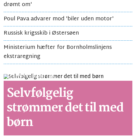
drømt om'
Poul Pava advarer mod 'biler uden motor'
Russisk krigsskib i Østersøen
Ministerium hæfter for Bornholmslinjens
ekstraregning
SYNSPUNKT
LÆSETID 1 MIN.
Selvfølgelig
strømmer det til med
børn