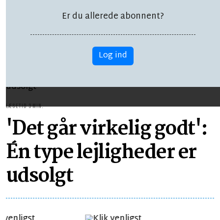
finde mindst 100
millioner kroner
Er du allerede abonnent?
Log ind
LÆSETID 3 MIN.
'Det går virkelig godt':
Én type lejligheder er
udsolgt