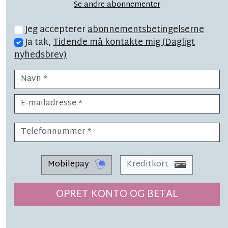
Se andre abonnementer
Jeg accepterer
abonnementsbetingelserne
Ja tak,
Tidende må kontakte mig (Dagligt
nyhedsbrev)
LÆSETID 4 MIN.
Lokale producenter tager
udfordringen op: 'Det er svært'
Mobilepay
Kreditkort
SYNSPUNKT
LÆSETID 2 MIN.
OPRET KONTO OG BETAL
Uanset hvad skal vi