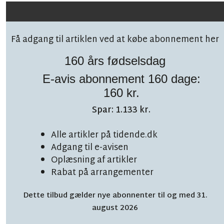
Få adgang til artiklen ved at købe abonnement her
160 års fødselsdag
E-avis abonnement 160 dage:
160 kr.
Spar: 1.133 kr.
Alle artikler på tidende.dk
TOPNYHED
LÆSETID 7 MIN.
Adgang til e-avisen
Der var krise: Sådan
Oplæsning af artikler
Rabat på arrangementer
vendte Rikke bøtten på
Dette tilbud gælder nye abonnenter til og med 31.
hospitalet
august 2026