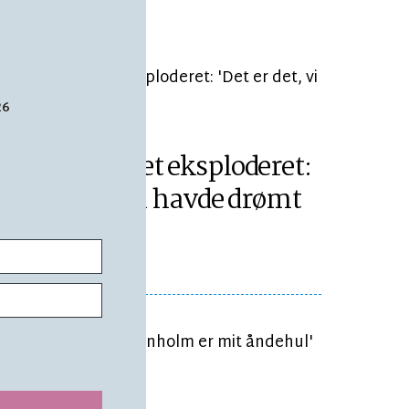
26
ÆSETID 2 MIN.
Medlemstallet eksploderet:
'Det er det, vi havde drømt
om'