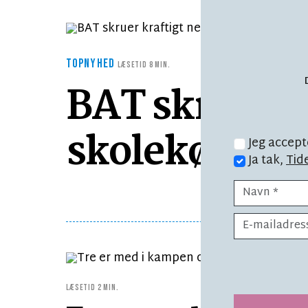
TOPNYHED
LÆSETID 8 MIN.
BAT skruer kr
skolekørsel
Jeg accept
Ja tak,
Tid
LÆSETID 2 MIN.