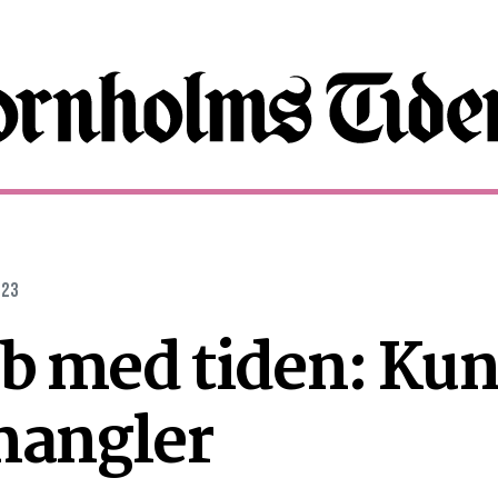
:23
b med tiden: Kun
mangler