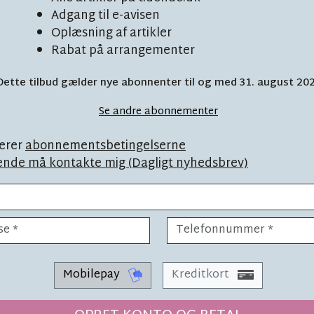
Adgang til e-avisen
Oplæsning af artikler
Rabat på arrangementer
Dette tilbud gælder nye abonnenter til og med 31. august 20
aftigt ned for
L
Se andre abonnementer
erer
abonnementsbetingelserne
ende må kontakte mig (Dagligt nyhedsbrev)
Mobilepay
Kreditkort
DAGENS NAVN
LÆSETID 6 MIN.