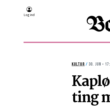
Log ind
KULTUR
/
30. JUN • 17
Kaplø
ting 