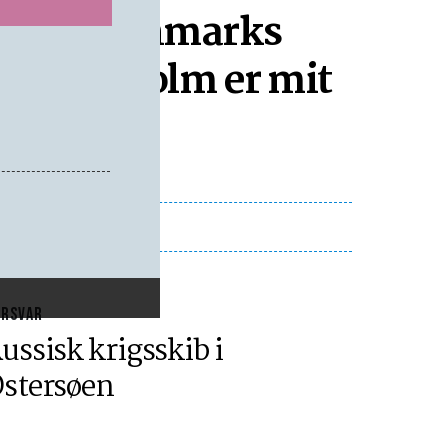
 blive Danmarks
 'Bornholm er mit
ORSVAR
ussisk krigsskib i
stersøen