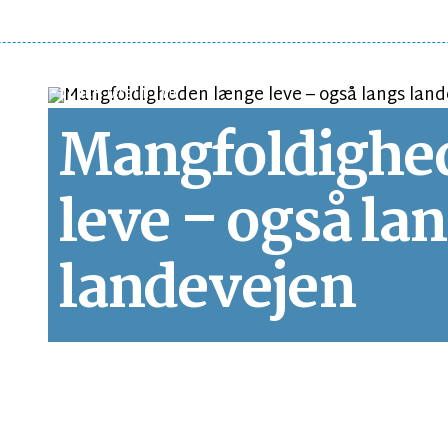
LEDER
LÆSETID 1 MIN.
Mangfoldighe
leve – også la
landevejen