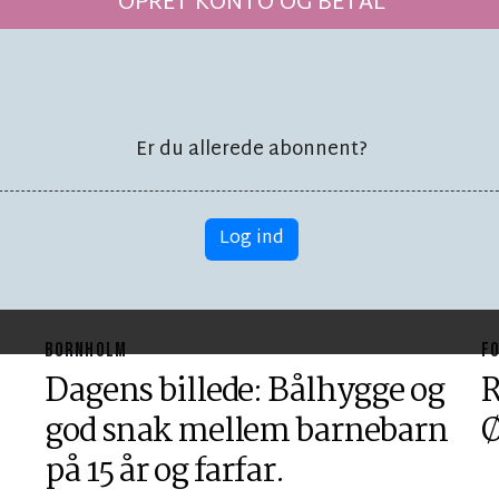
en om ny
OPRET KONTO OG BETAL
Vicky kan
dummeste:
åndehul'
Er du allerede abonnent?
Log ind
BORNHOLM
F
Dagens billede: Bålhygge og
R
god snak mellem barnebarn
Ø
på 15 år og farfar.