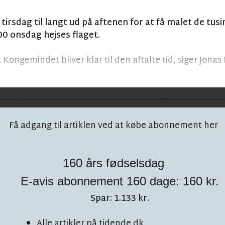
irsdag til langt ud på aftenen for at få malet de tusi
00 onsdag hejses flaget.
 Kongemindet bliver klar til den aftalte tid, siger Jona
Få adgang til artiklen ved at købe abonnement her
160 års fødselsdag
E-avis abonnement 160 dage: 160 kr.
 på facebook!
Spar: 1.133 kr.
Alle artikler på tidende.dk