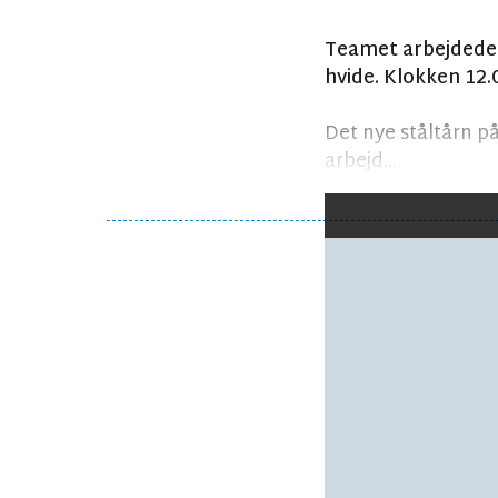
Teamet arbejdede t
hvide. Klokken 12.
Det nye ståltårn på
arbejd...
Følg debatten