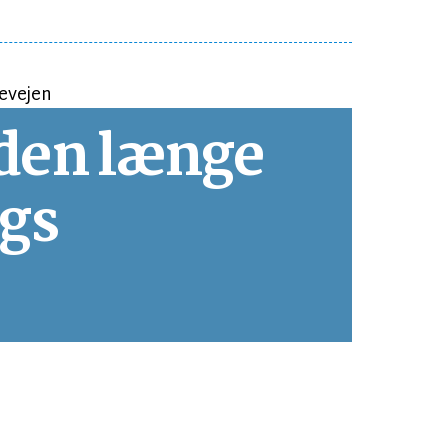
den længe
ngs