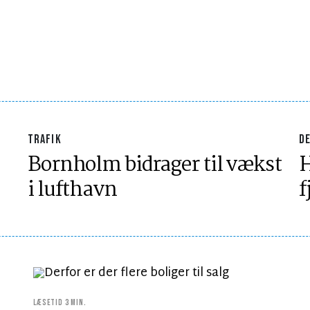
TRAFIK
D
Bornholm bidrager til vækst
H
i lufthavn
f
LÆSETID 3 MIN.