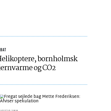
EBAT
elikoptere, bornholmsk
jernvarme og CO2