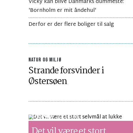
Vicky kan blive Danmarks dummeste:
'Bornholm er mit åndehul'
Derfor er der flere boliger til salg
NATUR OG MILJØ
Strande forsvinder i
Østersøen
SYNSPUNKT
LÆSETID 3 MIN.
Det vil være et stort