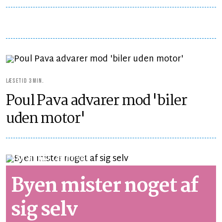
LÆSETID 3 MIN.
Poul Pava advarer mod 'biler
uden motor'
SYNSPUNKT
LÆSETID 2 MIN.
Byen mister noget af
sig selv