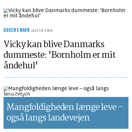
DAGENS NAVN
LÆSETID 6 MIN.
Vicky kan blive Danmarks
dummeste: 'Bornholm er mit
åndehul'
LEDER
LÆSETID 1 MIN.
Mangfoldigheden længe leve –
også langs landevejen