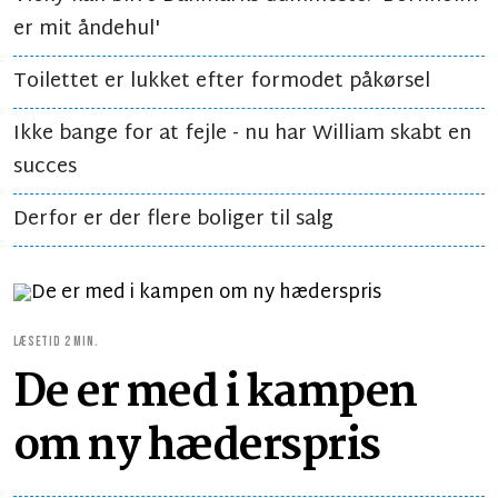
er mit åndehul'
Toilettet er lukket efter formodet påkørsel
Ikke bange for at fejle - nu har William skabt en
succes
Derfor er der flere boliger til salg
LÆSETID 2 MIN.
De er med i kampen
om ny hæderspris