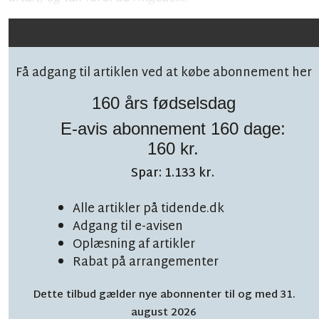
Få adgang til artiklen ved at købe abonnement her
160 års fødselsdag
E-avis abonnement 160 dage:
Følg debatten på facebook!
160 kr.
Spar: 1.133 kr.
Alle artikler på tidende.dk
Adgang til e-avisen
Oplæsning af artikler
LÆSETID 5 MIN.
Bornholms hemmelige
Rabat på arrangementer
flugthavn med 'hold
Dette tilbud gælder nye abonnenter til og med 31.
august 2026