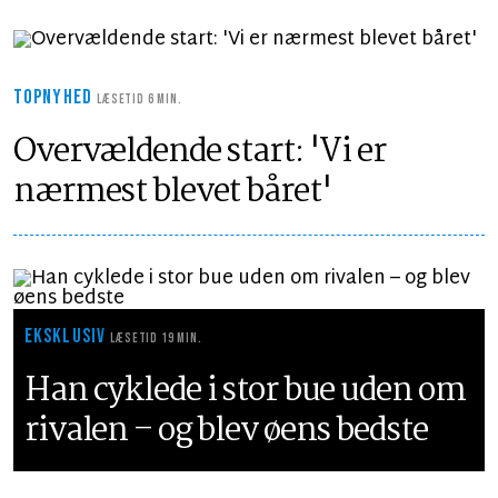
TOPNYHED
LÆSETID 6 MIN.
Overvældende start: 'Vi er
nærmest blevet båret'
EKSKLUSIV
LÆSETID 19 MIN.
Han cyklede i stor bue uden om
rivalen – og blev øens bedste