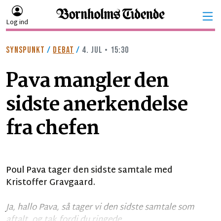
Log ind
SYNSPUNKT
/
DEBAT
/
4. JUL • 15:30
Pava mangler den
sidste anerkendelse
fra chefen
Poul Pava tager den sidste samtale med
Kristoffer Gravgaard.
Ja, hallo Pava, så tager vi den sidste samtale som
aftalt, og tak fordi du ringede.
...