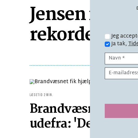
Jensen når i
rekorder
Jeg accept
Ja tak,
Tid
LÆSETID 2 MIN.
Brandvæsnet fik h
udefra: 'Det er fant