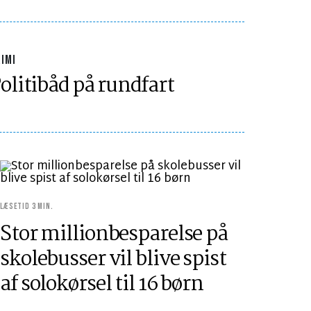
IMI
olitibåd på rundfart
LÆSETID 3 MIN.
Stor millionbesparelse på
skolebusser vil blive spist
af solokørsel til 16 børn