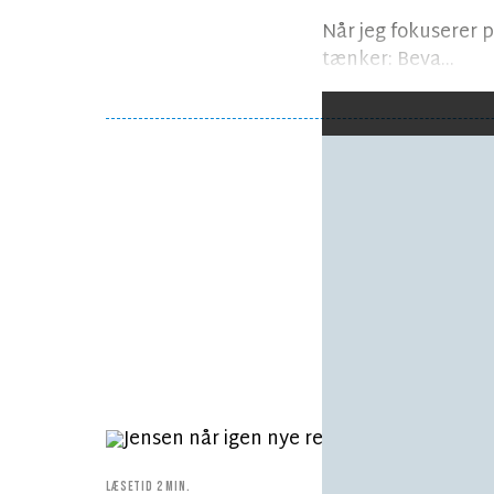
Når jeg fokuserer 
tænker: Beva...
Følg debatten
LÆSETID 2 MIN.