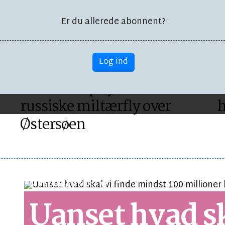
Er du allerede abonnent?
Log ind
FORSVAR
KR
l
Nato-kampfly møder
P
russiske miltærfly over
Østersøen
SYNSPUNKT
LÆSETID 2 MIN.
Uanset hvad sk