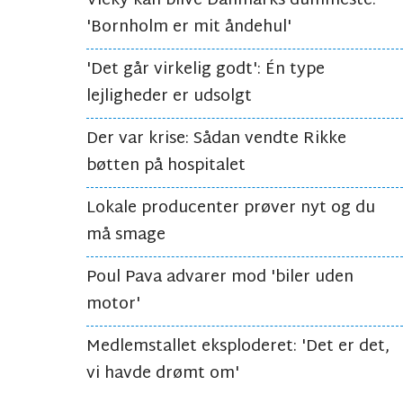
Vicky kan blive Danmarks dummeste:
'Bornholm er mit åndehul'
'Det går virkelig godt': Én type
lejligheder er udsolgt
Der var krise: Sådan vendte Rikke
bøtten på hospitalet
Lokale producenter prøver nyt og du
må smage
Poul Pava advarer mod 'biler uden
motor'
Medlemstallet eksploderet: 'Det er det,
vi havde drømt om'