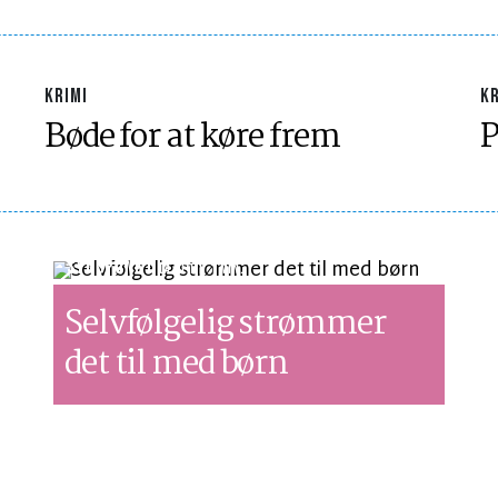
KRIMI
KR
Bøde for at køre frem
P
SYNSPUNKT
LÆSETID 1 MIN.
Selvfølgelig strømmer
det til med børn