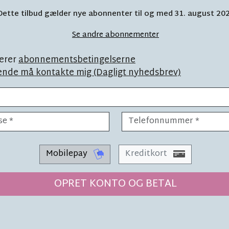
gen nye
Dette tilbud gælder nye abonnenter til og med 31. august 20
Se andre abonnementer
erer
abonnementsbetingelserne
ende må kontakte mig (Dagligt nyhedsbrev)
Mobilepay
Kreditkort
LÆSETID 4 MIN.
jælp
Lokale pro
OPRET KONTO OG BETAL
astisk'
nyt og du 