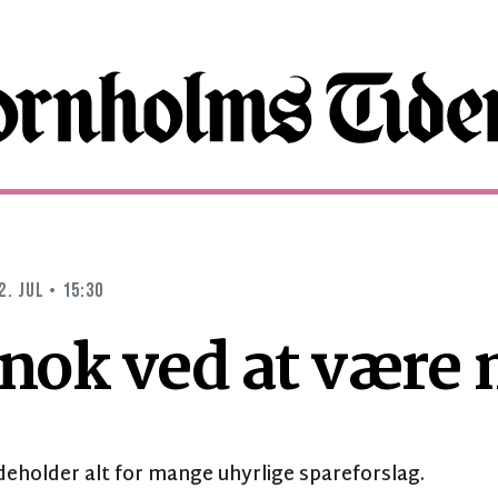
2. JUL • 15:30
 nok ved at være 
deholder alt for mange uhyrlige spareforslag.