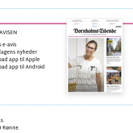
AVISEN
 e-avis
l dagens nyheder
ad app til Apple
ad app til Android
s.
0 Rønne.