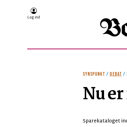
Log ind
SYNSPUNKT
/
DEBAT
/
Nu er
Sparekataloget in