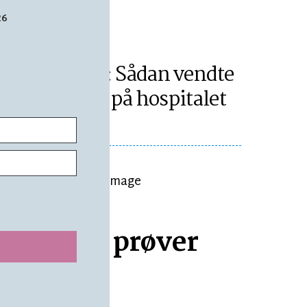
26
TOPNYHED
LÆSETID 7 MIN.
Der var krise: Sådan vendte
Rikke bøtten på hospitalet
ducenter prøver
må smage