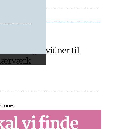
IMI
olitiet søger vidner til
hærværk
al vi finde