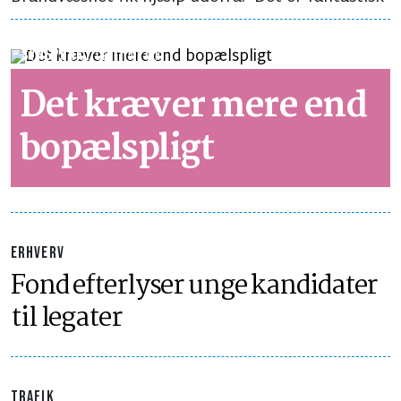
SYNSPUNKT
LÆSETID 2 MIN.
Det kræver mere end
bopælspligt
ERHVERV
Fond efterlyser unge kandidater
til legater
TRAFIK