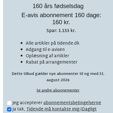
160 års fødselsdag
E-avis abonnement 160 dage:
160 kr.
Spar: 1.133 kr.
LÆSETID 5 MIN.
Alle artikler på tidende.dk
Bornholms hemmelige
Adgang til e-avisen
Oplæsning af artikler
flugthavn med 'hold
Rabat på arrangementer
kæft'-aftale
Dette tilbud gælder nye abonnenter til og med 31.
august 2026
Se andre abonnementer
Jeg accepterer
abonnementsbetingelserne
Ja tak,
Tidende må kontakte mig (Dagligt