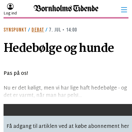
Log ind
SYNSPUNKT
/
DEBAT
/
7. JUL • 14:00
Hedebølge og hunde
Pas på os!
Nu er det køligt, men vi har lige haft hedebølge - og
det er varmt, når man har pels!...
Få adgang til artiklen ved at købe abonnement her