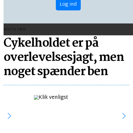
Log ind
LÆSETID 7 MIN.
Cykelholdet er på
overlevelsesjagt, men
noget spænder ben