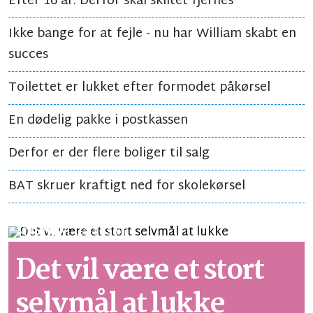
Efter 16 år: Derfor skal skiltet fjernes
Ikke bange for at fejle - nu har William skabt en
succes
Toilettet er lukket efter formodet påkørsel
En dødelig pakke i postkassen
Derfor er der flere boliger til salg
BAT skruer kraftigt ned for skolekørsel
SYNSPUNKT
LÆSETID 3 MIN.
Det vil være et stort
selvmål at lukke