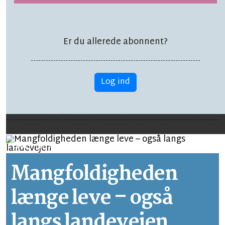
Vicky kan blive
Danmarks dummeste:
Er du allerede abonnent?
'Bornholm er mit
Log ind
åndehul'
LEDER
LÆSETID 1 MIN.
Mangfoldigheden
længe leve – også
langs landevejen