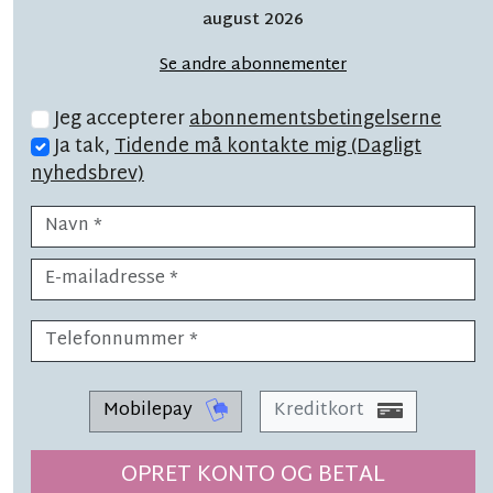
ned for skolekørsel
august 2026
Se andre abonnementer
Jeg accepterer
abonnementsbetingelserne
Ja tak,
Tidende må kontakte mig (Dagligt
nyhedsbrev)
LÆSETID 2 MIN.
Medlemstallet eksploderet: 'Det
er det, vi havde drømt om'
Mobilepay
Kreditkort
OPRET KONTO OG BETAL
DAGENS NAVN
LÆSETID 6 MIN.