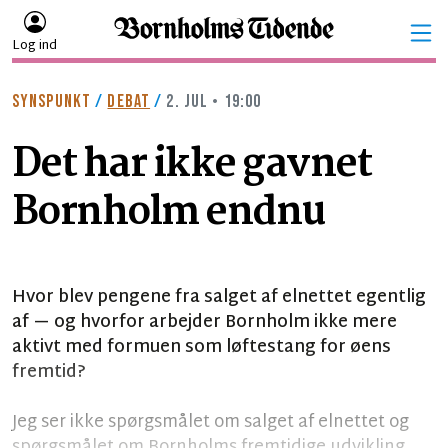
Log ind
SYNSPUNKT
/
DEBAT
/
2. JUL • 19:00
Det har ikke gavnet
Bornholm endnu
Hvor blev pengene fra salget af elnettet egentlig
af — og hvorfor arbejder Bornholm ikke mere
aktivt med formuen som løftestang for øens
fremtid?
Jeg ser ikke spørgsmålet om salget af elnettet og
spørgsmålet om Bornholms fremtidige udvikling