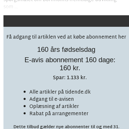
som ...
Få adgang til artiklen ved at købe abonnement her
160 års fødselsdag
E-avis abonnement 160 dage:
Følg debatten på facebook!
160 kr.
Spar: 1.133 kr.
Alle artikler på tidende.dk
Adgang til e-avisen
TOPNYHED
Oplæsning af artikler
LÆSETID 8 MIN.
Rabat på arrangementer
BAT skruer kraftigt
Dette tilbud gælder nye abonnenter til og med 31.