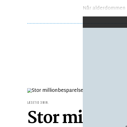
Når alderdommen b
LÆSETID 3 MIN.
Stor million