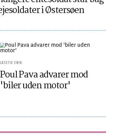
ejesoldater i Østersøen
LÆSETID 3 MIN.
Poul Pava advarer mod
'biler uden motor'