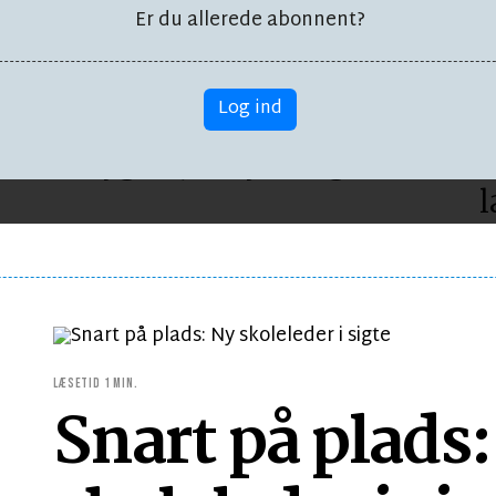
Er du allerede abonnent?
Log ind
KULTUR
K
Denj go'a, denj dårliga...
T
l
LÆSETID 1 MIN.
Snart på plads: