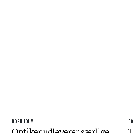
BORNHOLM
F
Optiker udleverer særlige
T