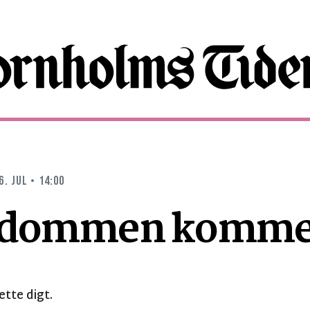
6. JUL • 14:00
rdommen komme
tte digt.