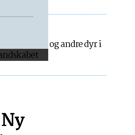
ULTUR
udser, ravne og andre dyr i
andskabet
 Ny