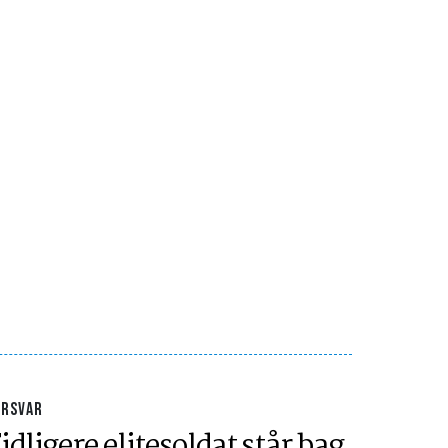
ORSVAR
idligere elitesoldat står bag