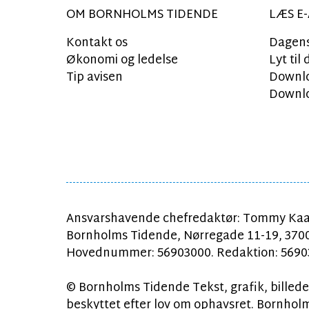
OM BORNHOLMS TIDENDE
LÆS E-
Kontakt os
Dagens
Økonomi og ledelse
Lyt ti
Tip avisen
Downlo
Downlo
Ansvarshavende chefredaktør: Tommy Kaa
Bornholms Tidende, Nørregade 11-19, 370
Hovednummer: 56903000. Redaktion: 56903
© Bornholms Tidende Tekst, grafik, billeder
beskyttet efter lov om ophavsret. Bornholms