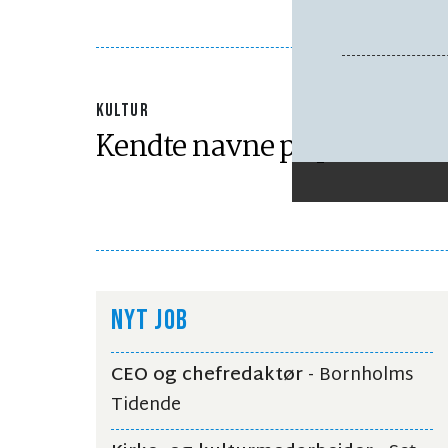
KULTUR
Kendte navne på plakaten
NYT JOB
CEO og chefredaktør
- Bornholms
Tidende