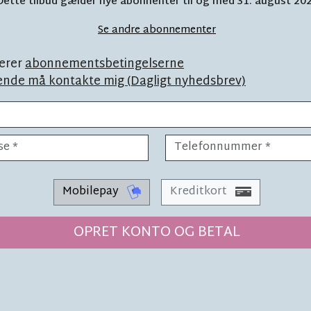
l blive spist af
Dette tilbud gælder nye abonnenter til og med 31. august 20
Se andre abonnementer
 16 børn
erer
abonnementsbetingelserne
ende må kontakte mig (Dagligt nyhedsbrev)
kurrere
Mobilepay
Kreditkort
LÆSETID 1 MIN.
Brand i si
OPRET KONTO OG BETAL
hele øen