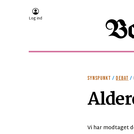
Log ind
SYNSPUNKT
/
DEBAT
/
Alde
Vi har modtaget de