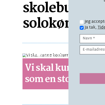
skolebusser vi
solokørsel til
Jeg accept
Ja tak,
Tid
SYNSPUNKT
LÆSETID 5 MIN.
Vi skal kunne kon
som en stormagt