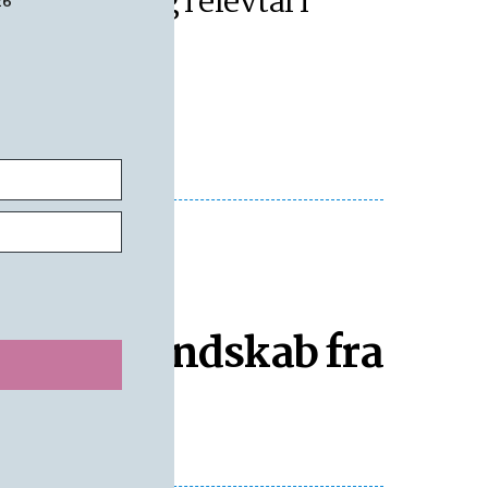
Stor nedgang i elevtal i
26
Nexø
lo: Har mandskab fra