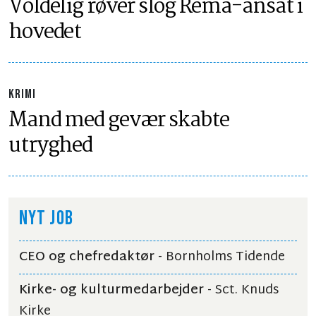
Voldelig røver slog Rema-ansat i
hovedet
KRIMI
Mand med gevær skabte
utryghed
NYT JOB
CEO og chefredaktør
- Bornholms Tidende
Kirke- og kulturmedarbejder
- Sct. Knuds
Kirke