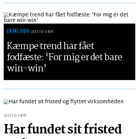
EKSKLUSIV
LÆSETID 8 MIN.
Kæmpe trend har fået
fodfæste: 'For mig er det bare
win-win'
LÆSETID 5 MIN.
Har fundet sit fristed