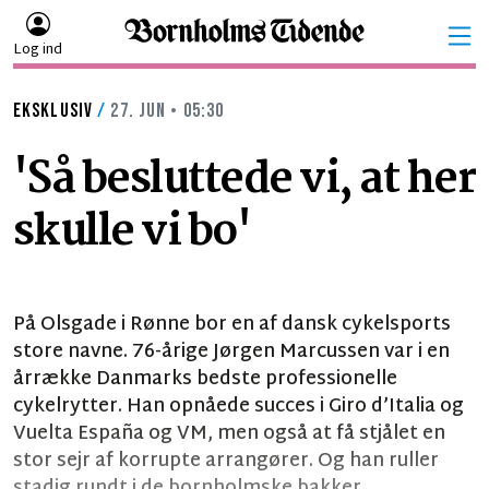
Log ind
EKSKLUSIV
/
27. JUN • 05:30
'Så besluttede vi, at her
skulle vi bo'
På Olsgade i Rønne bor en af dansk cykelsports
store navne. 76-årige Jørgen Marcussen var i en
årrække Danmarks bedste professionelle
cykelrytter. Han opnåede succes i Giro d’Italia og
Vuelta España og VM, men også at få stjålet en
stor sejr af korrupte arrangører. Og han ruller
stadig rundt i de bornholmske bakker.