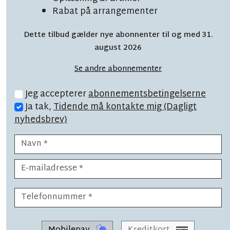
Rabat på arrangementer
Kæmpe trend har fået
Dette tilbud gælder nye abonnenter til og med 31.
fodfæste: 'For mig er
august 2026
det bare win-win'
Se andre abonnementer
Jeg accepterer
abonnementsbetingelserne
Ja tak,
Tidende må kontakte mig (Dagligt
nyhedsbrev)
LÆSETID 5 MIN.
Sexolog fandt sit fristed i
Østermarie