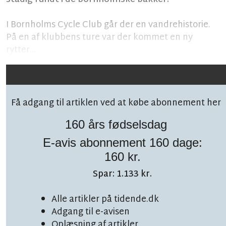
I Bornholms Cycle Club går der en vandrehistorie.
På en af klubbens ture var der kommet en ny
rytter...
Få adgang til artiklen ved at købe abonnement her
160 års fødselsdag
E-avis abonnement 160 dage:
Følg debatten på facebook!
160 kr.
Spar: 1.133 kr.
Alle artikler på tidende.dk
Adgang til e-avisen
EKSKLUSIV
LÆSETID 8 MIN.
Oplæsning af artikler