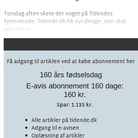
Torsdag aften skete der noget på Tidendes
hjemmeside. Tidende.dk fik nyt design, som skal
gøre det n...
Få adgang til artiklen ved at købe abonnement her
160 års fødselsdag
E-avis abonnement 160 dage:
Følg debatten på facebook!
160 kr.
Spar: 1.133 kr.
Alle artikler på tidende.dk
Adgang til e-avisen
LÆSETID 1 MIN.
Oplæsning af artikler