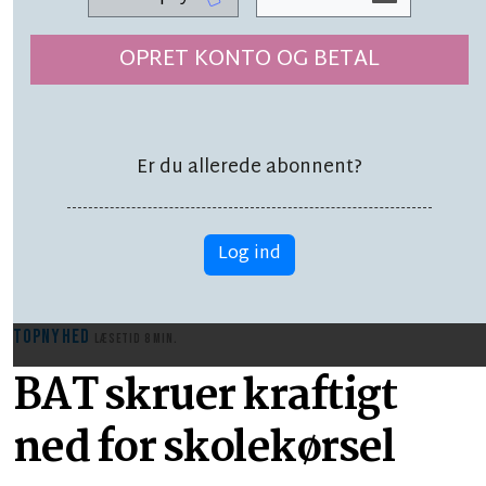
LÆSETID 1 MIN.
OPRET KONTO OG BETAL
Tusindvis af hunde:
'Der er noget helt
Er du allerede abonnent?
særligt ved Bornholm'
Log ind
TOPNYHED
LÆSETID 8 MIN.
BAT skruer kraftigt
ned for skolekørsel