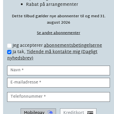
Brand i silo: Har
Rabat på arrangementer
mandskab fra hele øen
Dette tilbud gælder nye abonnenter til og med 31.
august 2026
Se andre abonnementer
Jeg accepterer
abonnementsbetingelserne
Ja tak,
Tidende må kontakte mig (Dagligt
nyhedsbrev)
LÆSETID 1 MIN.
Snart på plads: Ny skoleleder i
sigte
Mobilepay
Kreditkort