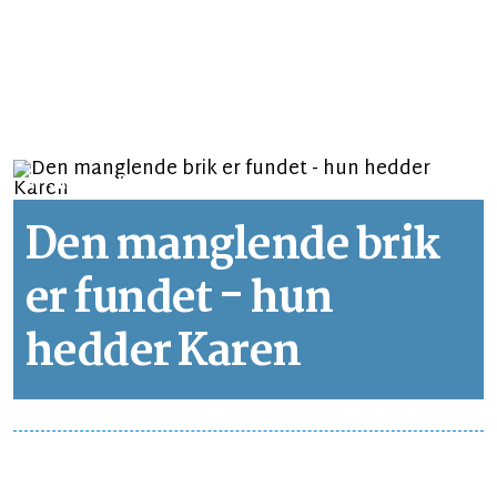
AVISKOKKENS MADNYT
LÆSETID 11 MIN.
Den manglende brik
er fundet - hun
hedder Karen