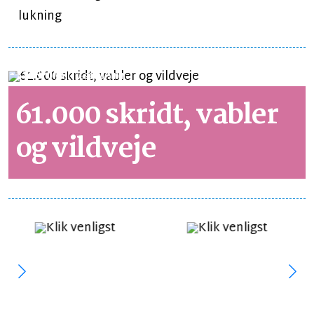
lukning
SYNSPUNKT
LÆSETID 5 MIN.
61.000 skridt, vabler
og vildveje