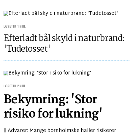
LÆSETID 1 MIN.
Efterladt bål skyld i naturbrand:
'Tudetosset'
LÆSETID 2 MIN.
Bekymring: 'Stor
risiko for lukning'
Advarer: Mange bornholmske haller risikerer