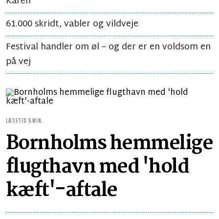
Karen
61.000 skridt, vabler og vildveje
Festival handler om øl – og der er en voldsom en
på vej
LÆSETID 5 MIN.
Bornholms hemmelige
flugthavn med 'hold
kæft'-aftale