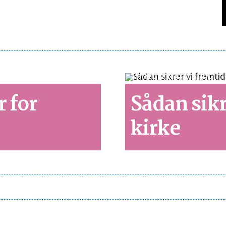
SYNSPUNKT
LÆSETID 3 MIN.
r for
Sådan sikr
kirke