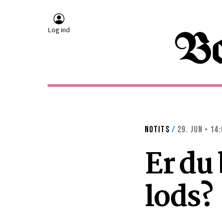
Log ind
NOTITS
/
29. JUN • 14
Er du
lods?