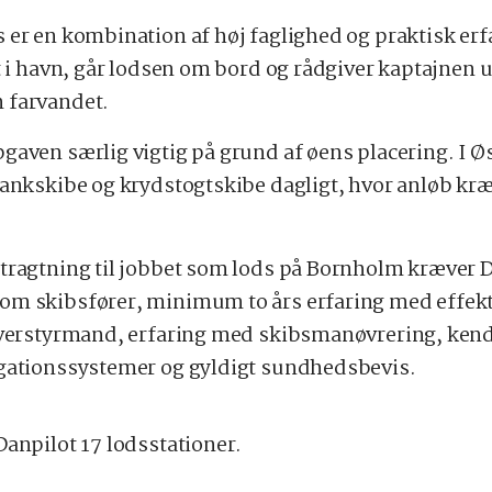
 er en kombination af høj faglighed og praktisk erfa
rt i havn, går lodsen om bord og rådgiver kaptajnen 
 farvandet.
gaven særlig vigtig på grund af øens placering. I Ø
tankskibe og krydstogtskibe dagligt, hvor anløb kræ
tragtning til jobbet som lods på Bornholm kræver 
m skibsfører, minimum to års erfaring med effekt
overstyrmand, erfaring med skibsmanøvrering, kend
igationssystemer og gyldigt sundhedsbevis.
Danpilot 17 lodsstationer.