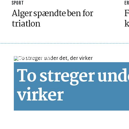
SPORT
E
Alger spændte ben for
F
triatlon
k
LEDER
LÆSETID 2 MIN.
To streger und
virker