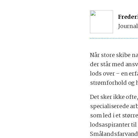
Freder
Journal
Når store skibe n
der står med ansv
lods over – en er
strømforhold og 
Det sker ikke ofte
specialiserede ar
som led i et størr
lodsaspiranter ti
Smålandsfarvande