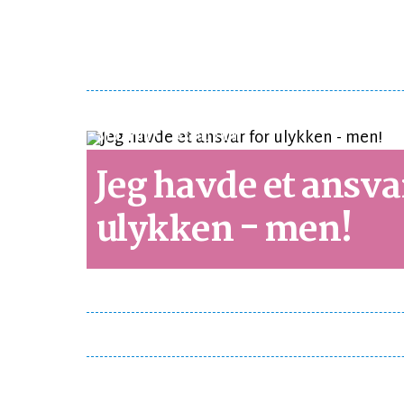
SYNSPUNKT
LÆSETID 1 MIN.
Jeg havde et ansva
ulykken - men!