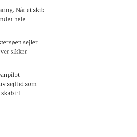
ring. Når et skib
under hele
stersøen sejler
ver sikker
Danpilot
iv sejltid som
skab til