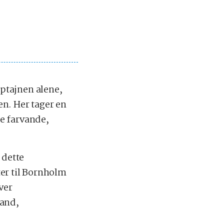
ptajnen alene,
en. Her tager en
le farvande,
 dette
ter til Bornholm
ver
land,