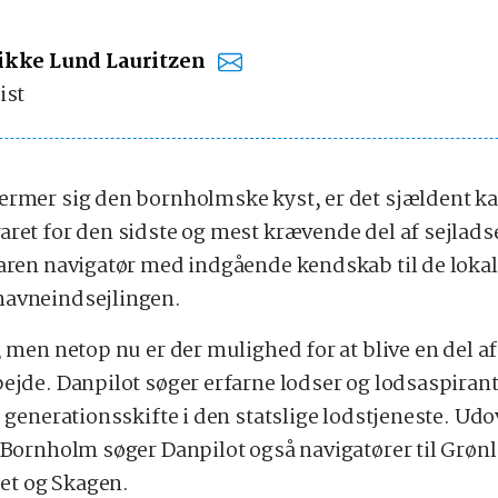
ikke Lund Lauritzen
ist
ærmer sig den bornholmske kyst, er det sjældent ka
aret for den sidste og mest krævende del af sejlads
faren navigatør med indgående kendskab til de loka
havneindsejlingen.
, men netop nu er der mulighed for at blive en del af
bejde. Danpilot søger erfarne lodser og lodsaspiran
e generationsskifte i den statslige lodstjeneste. Udo
l Bornholm søger Danpilot også navigatører til Grøn
t og Skagen.