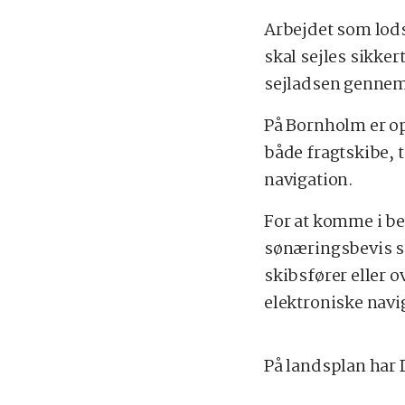
Arbejdet som lods
skal sejles sikke
sejladsen gennem
På Bornholm er op
både fragtskibe, 
navigation.
For at komme i be
sønæringsbevis so
skibsfører eller 
elektroniske nav
På landsplan har 