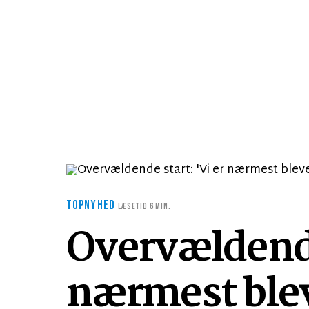
TOPNYHED
LÆSETID 6 MIN.
Overvældende 
nærmest blev