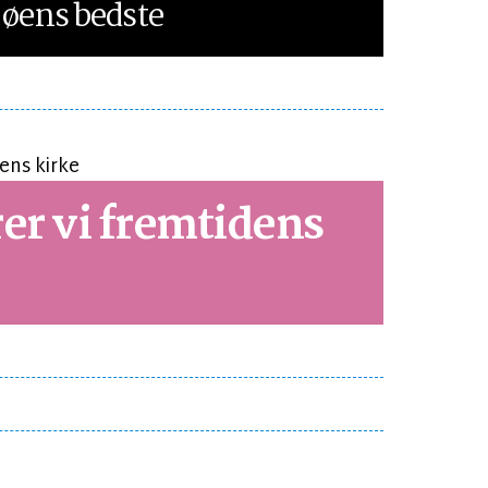
øens bedste
er vi fremtidens