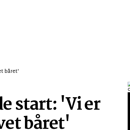
start: 'Vi er
et båret'