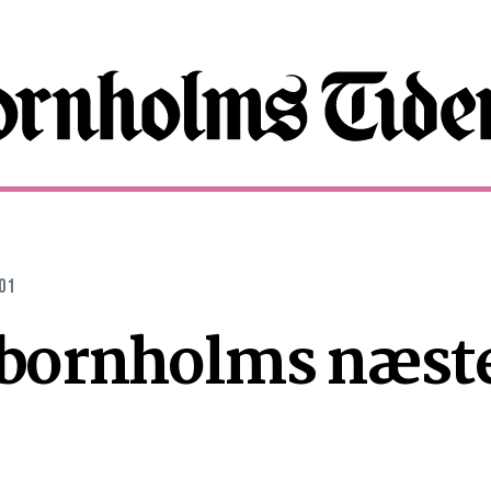
:01
 bornholms næst