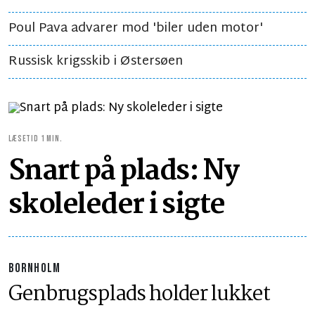
Poul Pava advarer mod 'biler uden motor'
Russisk krigsskib i Østersøen
LÆSETID 1 MIN.
Snart på plads: Ny
skoleleder i sigte
BORNHOLM
Genbrugsplads holder lukket