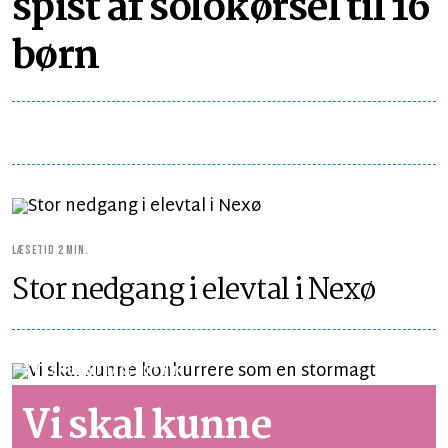
spist af solokørsel til 16
børn
LÆSETID 2 MIN.
Stor nedgang i elevtal i Nexø
SYNSPUNKT
LÆSETID 5 MIN.
Vi skal kunne