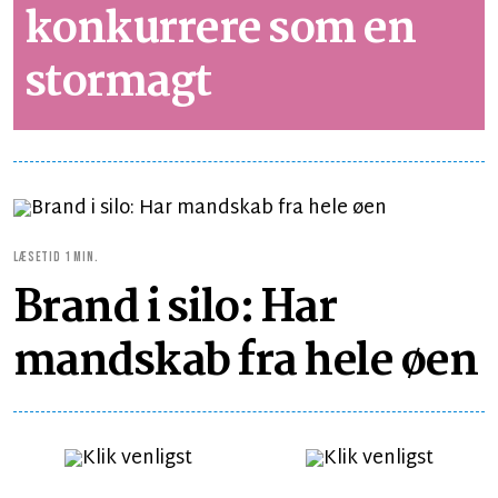
konkurrere som en
stormagt
LÆSETID 1 MIN.
Brand i silo: Har
mandskab fra hele øen