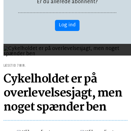
Er du allerede abonnent?
– og der er en voldsom
en på vej
Log ind
LÆSETID 7 MIN.
Cykelholdet er på
overlevelsesjagt, men
noget spænder ben