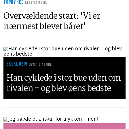
TOPNYHED
LÆSETID 6 MIN.
Overvældende start: 'Vi er
nærmest blevet båret'
EKSKLUSIV
LÆSETID 19 MIN.
Han cyklede i stor bue uden om
rivalen – og blev øens bedste
SYNSPUNKT
LÆSETID 1 MIN.