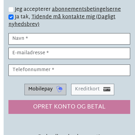
Jeg accepterer
abonnementsbetingelserne
Ja tak,
Tidende må kontakte mig (Dagligt
nyhedsbrev)
LÆSETID 2 MIN.
Nexøs børn valfarter til: 'Der
bliver smæk på'
Mobilepay
Kreditkort
OPRET KONTO OG BETAL
LÆSETID 4 MIN.
Festival handler om øl