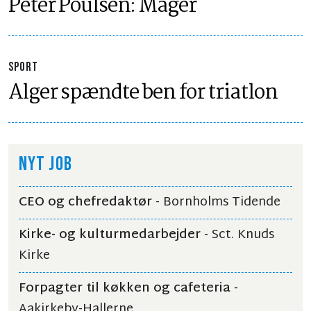
Peter Poulsen: Måger
SPORT
Alger spændte ben for triatlon
NYT JOB
CEO og chefredaktør
- Bornholms Tidende
Kirke- og kulturmedarbejder
- Sct. Knuds
Kirke
Forpagter til køkken og cafeteria
-
Aakirkeby-Hallerne