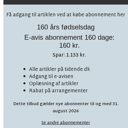
Få adgang til artiklen ved at købe abonnement her
160 års fødselsdag
E-avis abonnement 160 dage:
Følg debatten på facebook!
160 kr.
Spar: 1.133 kr.
Alle artikler på tidende.dk
Adgang til e-avisen
Oplæsning af artikler
LÆSETID 5 MIN.
Bornholms hemmelige
Rabat på arrangementer
flugthavn med 'hold
Dette tilbud gælder nye abonnenter til og med 31.
august 2026
kæft'-aftale
Se andre abonnementer