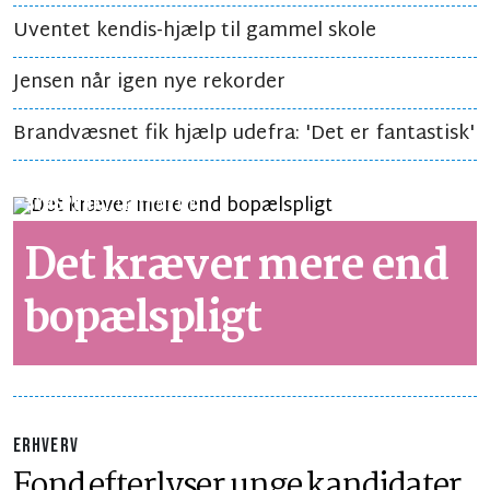
Uventet kendis-hjælp til gammel skole
Jensen når igen nye rekorder
Brandvæsnet fik hjælp udefra: 'Det er fantastisk'
SYNSPUNKT
LÆSETID 2 MIN.
Det kræver mere end
bopælspligt
ERHVERV
Fond efterlyser unge kandidater