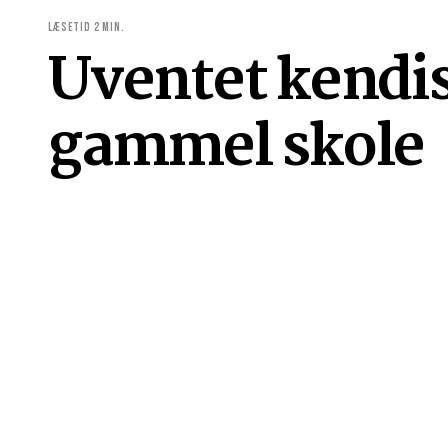
LÆSETID 2 MIN.
Uventet kendis
gammel skole