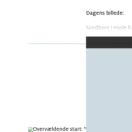
Dagens billede:
Sandborn i Hasle ha
Følg debatten