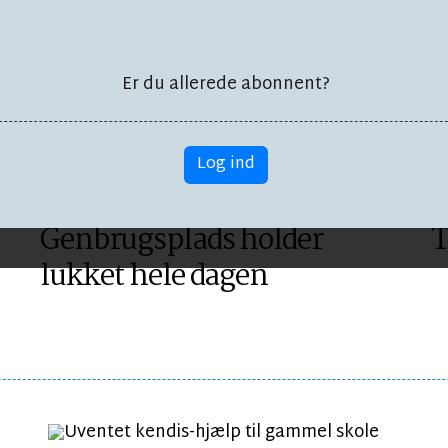
virker
Er du allerede abonnent?
Log ind
NATUR OG MILJØ
N
Genbrugsplads holder
T
lukket hele dagen