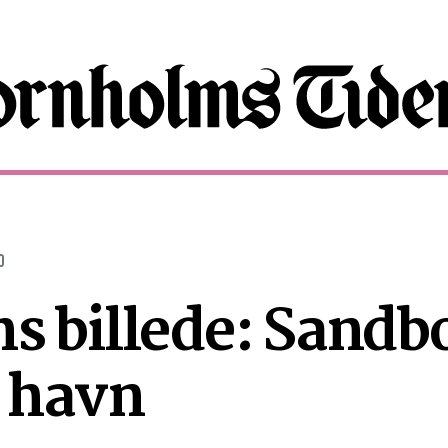
0
s billede: Sandbo
 havn