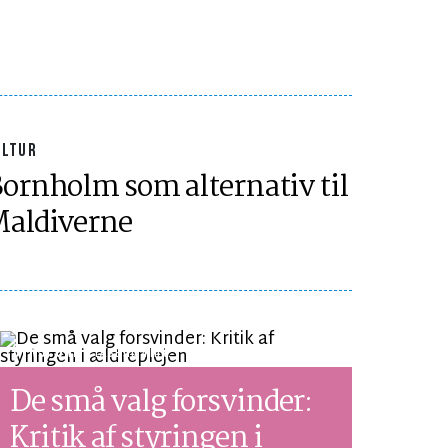
ULTUR
ornholm som alternativ til
aldiverne
SYNSPUNKT
LÆSETID 4 MIN.
De små valg forsvinder:
Kritik af styringen i