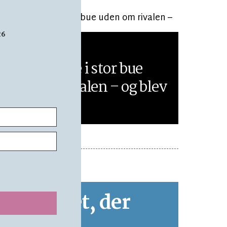
26
EKSKLUSIV
LÆSETID 19 MIN.
Han cyklede i stor bue
uden om rivalen – og blev
øens bedste
 under det, der