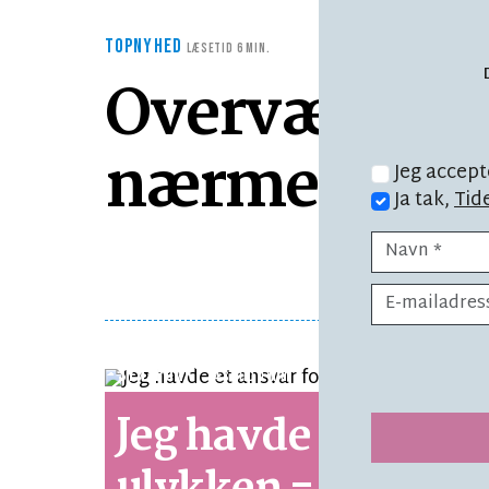
TOPNYHED
LÆSETID 6 MIN.
Overvældende 
nærmest blev
Jeg accept
Ja tak,
Tid
SYNSPUNKT
LÆSETID 1 MIN.
Jeg havde et ansva