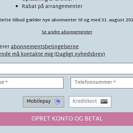
Rabat på arrangementer
Dette tilbud gælder nye abonnenter til og med 31. august 20
start: 'Vi er
Se andre abonnementer
et båret'
erer
abonnementsbetingelserne
ende må kontakte mig (Dagligt nyhedsbrev)
Mobilepay
Kreditkort
LEDER
LÆSETID 2 MIN.
r for
To streger
OPRET KONTO OG BETAL