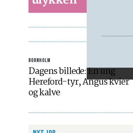
ulykken - men!
BORNHOLM
Dagens billede: En ung
Hereford-tyr, Angus kvier
og kalve