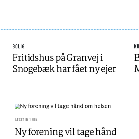
BOLIG
K
Fritidshus på Granvej i
B
Snogebæk har fået ny ejer
M
LÆSETID 1 MIN.
Ny forening vil tage hånd