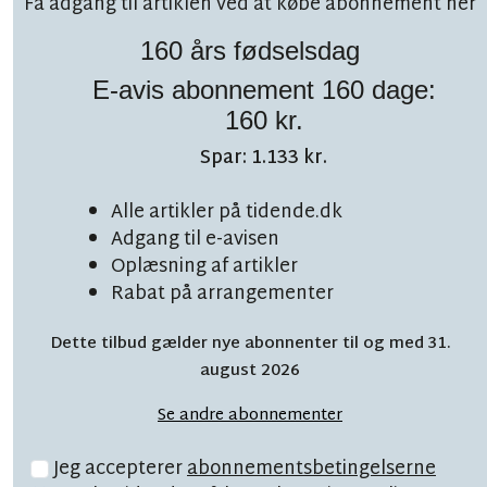
Få adgang til artiklen ved at købe abonnement her
160 års fødselsdag
E-avis abonnement 160 dage:
Følg debatten på facebook!
160 kr.
Spar: 1.133 kr.
Alle artikler på tidende.dk
Adgang til e-avisen
LÆSETID 1 MIN.
Oplæsning af artikler
Snart på plads: Ny
Rabat på arrangementer
skoleleder i sigte
Dette tilbud gælder nye abonnenter til og med 31.
august 2026
Se andre abonnementer
Jeg accepterer
abonnementsbetingelserne