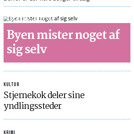
SYNSPUNKT
LÆSETID 2 MIN.
Byen mister noget af
sig selv
KULTUR
Stjernekok deler sine
yndlingssteder
KRIMI