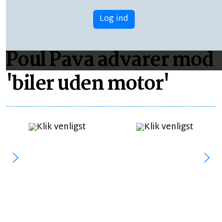
Log ind
LÆSETID 3 MIN.
Poul Pava advarer mod
'biler uden motor'