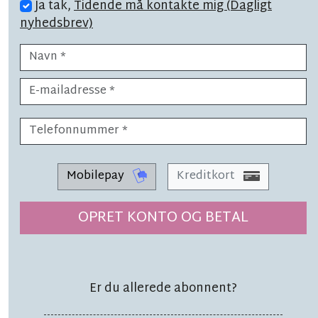
Ja tak,
Tidende må kontakte mig (Dagligt
nyhedsbrev)
LÆSETID 1 MIN.
Tusindvis af hunde: 'Der er noget
helt særligt ved Bornholm'
Mobilepay
Kreditkort
TOPNYHED
LÆSETID 8 MIN.
OPRET KONTO OG BETAL
BAT skruer kraftigt
ned for skolekørsel
Er du allerede abonnent?