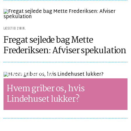
LÆSETID 2 MIN.
Fregat sejlede bag Mette
Frederiksen: Afviser spekulation
SYNSPUNKT
LÆSETID 2 MIN.
Hvem griber os, hvis
Lindehuset lukker?