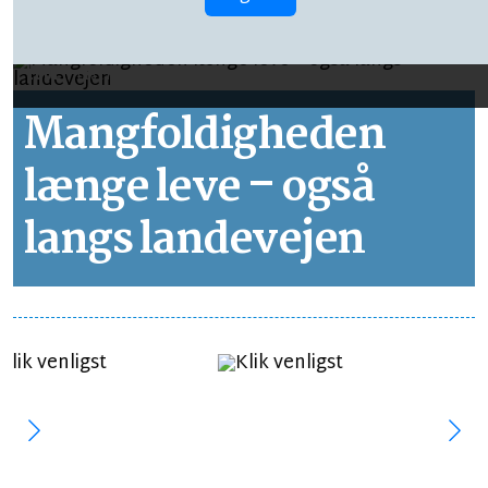
LEDER
LÆSETID 1 MIN.
Mangfoldigheden
længe leve – også
langs landevejen