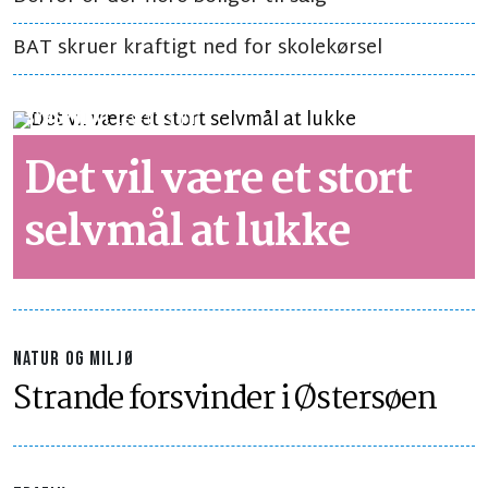
BAT skruer kraftigt ned for skolekørsel
SYNSPUNKT
LÆSETID 3 MIN.
Det vil være et stort
selvmål at lukke
NATUR OG MILJØ
Strande forsvinder i Østersøen