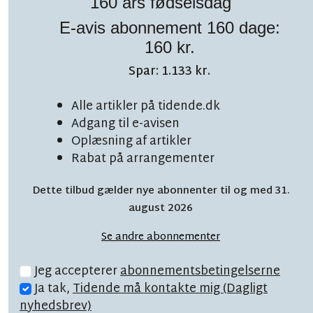
160 års fødselsdag
E-avis abonnement 160 dage:
160 kr.
Spar: 1.133 kr.
TOPNYHED
LÆSETID 8 MIN.
Alle artikler på tidende.dk
Adgang til e-avisen
BAT skruer kraftigt
Oplæsning af artikler
ned for skolekørsel
Rabat på arrangementer
Dette tilbud gælder nye abonnenter til og med 31.
august 2026
Se andre abonnementer
Jeg accepterer
abonnementsbetingelserne
Ja tak,
Tidende må kontakte mig (Dagligt
nyhedsbrev)