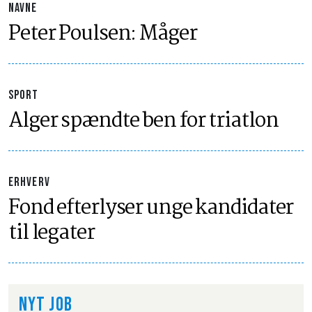
NAVNE
Peter Poulsen: Måger
SPORT
Alger spændte ben for triatlon
ERHVERV
Fond efterlyser unge kandidater
til legater
NYT JOB