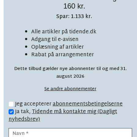
160 kr.
Spar: 1.133 kr.
TOPNYHED
LÆSETID 6 MIN.
Alle artikler på tidende.dk
Adgang til e-avisen
Overvældende start:
Oplæsning af artikler
'Vi er nærmest blevet
Rabat på arrangementer
båret'
Dette tilbud gælder nye abonnenter til og med 31.
august 2026
Se andre abonnementer
Jeg accepterer
abonnementsbetingelserne
Ja tak,
Tidende må kontakte mig (Dagligt
nyhedsbrev)
EKSKLUSIV
LÆSETID 19 MIN.