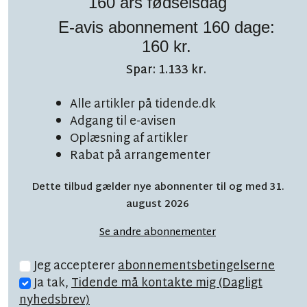
160 års fødselsdag
E-avis abonnement 160 dage:
160 kr.
Spar: 1.133 kr.
LÆSETID 3 MIN.
Alle artikler på tidende.dk
Stor millionbesparelse
Adgang til e-avisen
Oplæsning af artikler
på skolebusser vil blive
Rabat på arrangementer
spist af solokørsel til 16
Dette tilbud gælder nye abonnenter til og med 31.
august 2026
børn
Se andre abonnementer
Jeg accepterer
abonnementsbetingelserne
Ja tak,
Tidende må kontakte mig (Dagligt
nyhedsbrev)