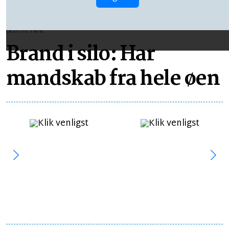
LÆSETID 1 MIN.
Brand i silo: Har
mandskab fra hele øen