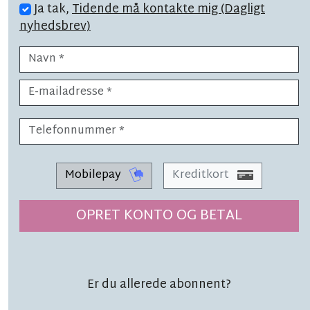
Ja tak,
Tidende må kontakte mig (Dagligt
LÆSETID 1 MIN.
nyhedsbrev)
Snart på plads: Ny skoleleder i
sigte
LÆSETID 1 MIN.
Mobilepay
Kreditkort
Tusindvis af hunde:
OPRET KONTO OG BETAL
'Der er noget helt
særligt ved Bornholm'
Er du allerede abonnent?