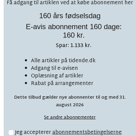
Få adgang til artiklen ved at købe abonnement her
160 års fødselsdag
E-avis abonnement 160 dage:
160 kr.
Spar: 1.133 kr.
LÆSETID 1 MIN.
Alle artikler på tidende.dk
Brand i silo: Har
Adgang til e-avisen
Oplæsning af artikler
mandskab fra hele øen
Rabat på arrangementer
Dette tilbud gælder nye abonnenter til og med 31.
august 2026
Se andre abonnementer
Jeg accepterer
abonnementsbetingelserne