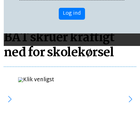
Log ind
TOPNYHED
LÆSETID 8 MIN.
BAT skruer kraftigt
ned for skolekørsel