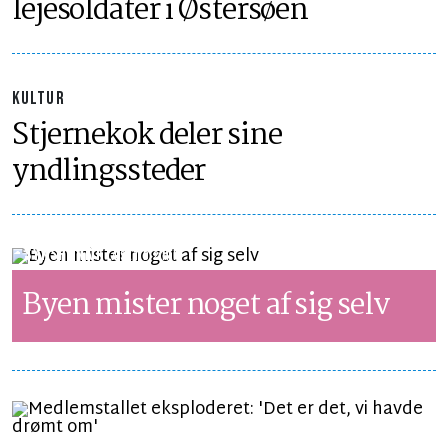
lejesoldater i Østersøen
KULTUR
Stjernekok deler sine
yndlingssteder
SYNSPUNKT
LÆSETID 2 MIN.
Byen mister noget af sig selv